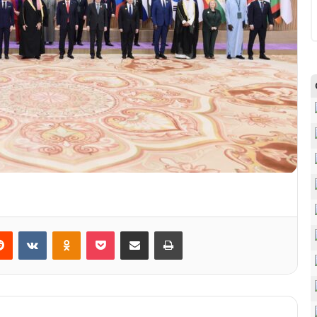
Reddit
VKontakte
Odnoklassniki
Pocket
Share via Email
Print