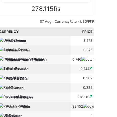
278.115₨
07 Aug ·
CurrencyRate
· USD/PKR
CURRENCY
PRICE
3.673
UAE Dirham
0.376
Bahraini Dinar
6.746
Chinese Yuan (offshore)
0.744
British Pound
0.309
Kuwaiti Dinar
0.385
Rial Omani
278.115
Pakistani Rupee
82.152
Russian Ruble
1
US Dollar