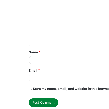
C
o
m
m
e
n
t
Name
*
*
Email
*
Save my name, email, and website in this browse