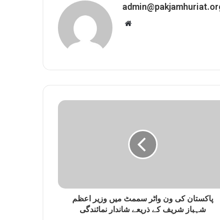
admin@pakjamhuriat.or
W
e
b
s
i
t
e
پاکستان کی ون واٹر سممٹ میں وزیر اعظم
شہباز شریف کے ذریعے شاندار نمائندگی