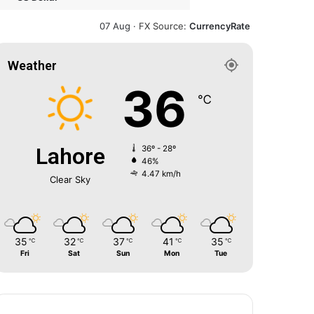
07 Aug ·
FX Source
:
CurrencyRate
Weather
36
℃
Lahore
36º - 28º
46%
4.47 km/h
Clear Sky
35
32
37
41
35
℃
℃
℃
℃
℃
Fri
Sat
Sun
Mon
Tue