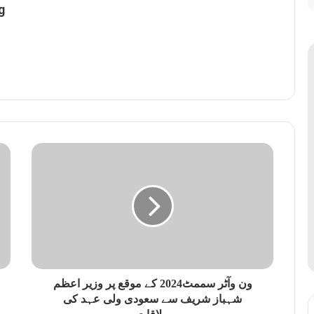
g
ون وآٹر سممٹ2024 کے موقع پر وزیر اعظم
شہباز شریف سے سعودی ولی عہد کی