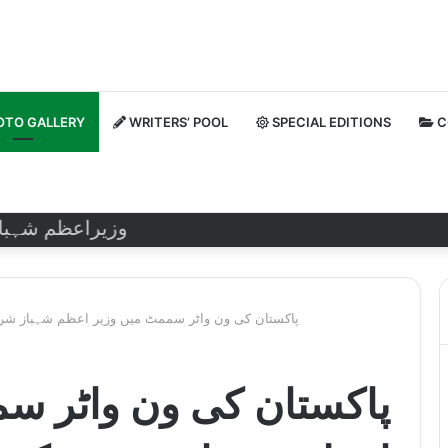
TO GALLERY
WRITERS’ POOL
SPECIAL EDITIONS
C
وزیراعظم شہباز شریف ن
پاکستان کی ون واٹر سممٹ میں وزیر اعظم شہباز شریف
پاکستان کی ون واٹر س