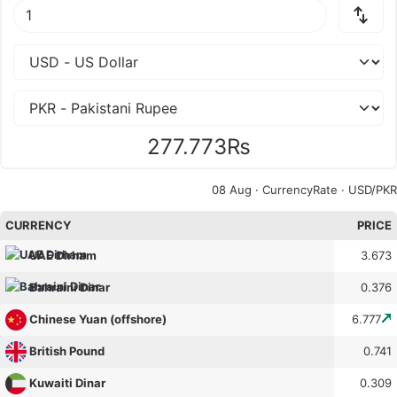
277.773₨
08 Aug ·
CurrencyRate
· USD/PKR
CURRENCY
PRICE
3.673
UAE Dirham
0.376
Bahraini Dinar
6.777
Chinese Yuan (offshore)
0.741
British Pound
0.309
Kuwaiti Dinar