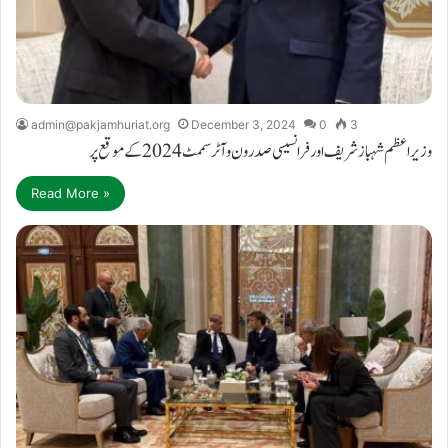
admin@pakjamhuriat.org
December 3, 2024
0
3
وزیر اعظم شہباز شریف اور فرانسیسی صدر ون وآٹر سممٹ2024 کے موقع پر
Read More »