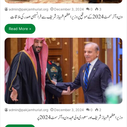
admin@pakjamhuriat.org
December 3, 2024
0
3
ون وآٹر سممٹ2024 کے موقع پر وزیر اعظم شہباز شریف سے فرانسیسی صدرکی ملاقات
Read More »
admin@pakjamhuriat.org
December 3, 2024
0
2
وزیر اعظم شہباز شریف اور سعودی ولی عہد ون وآٹر سمٹ 2024 پر