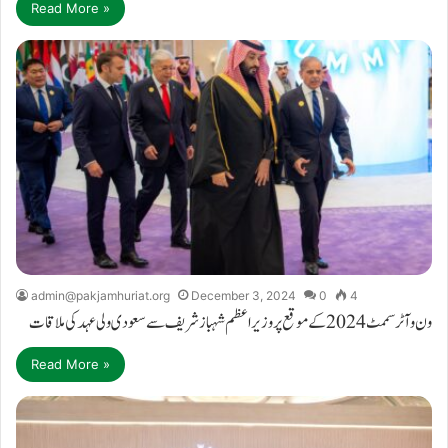
Read More »
admin@pakjamhuriat.org
December 3, 2024
0
4
ون وآٹر سممٹ2024 کے موقع پر وزیر اعظم شہباز شریف سے سعودی ولی عہد کی ملاقات
Read More »