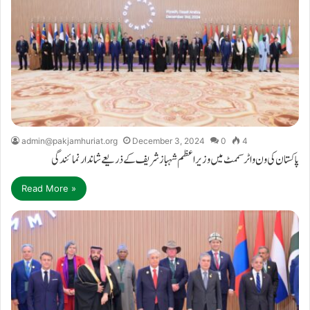
admin@pakjamhuriat.org
December 3, 2024
0
4
پاکستان کی ون واٹر سممٹ میں وزیر اعظم شہباز شریف کے ذریعے شاندار نمائندگی
Read More »