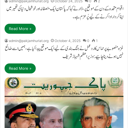
admin@pakjamhuriat.org
October 24, 2025
0
2
اقوام متحدہ کے دن کے موقع پر، ڈار نے کہا کہ پاکستان ایک منصفانہ اور خوشحال دنیا کی تعمیر میں
اپنا کردار ادا کرنے کے لیے پُرعزم ہے۔
Read More »
admin@pakjamhuriat.org
October 4, 2025
0
1
غزہ منصوبے پر حماس کا ردعمل نے جنگ بندی کے لیے ایک موقع پیدا کیا ہے، ہمیں اسے ضائع
نہیں ہونے دینا چاہیے: وزیراعظم شہباز شریف
Read More »