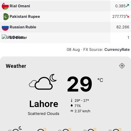
0.385
Rial Omani
277.773
Pakistani Rupee
82.266
Russian Ruble
1
US Dollar
08 Aug ·
FX Source
:
CurrencyRate
Weather
29
℃
Lahore
29º - 27º
71%
2.37 km/h
Scattered Clouds