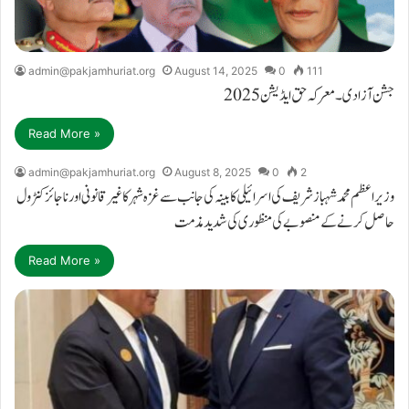
admin@pakjamhuriat.org
August 14, 2025
0
111
جشن آزادی ۔ معرکہ حق ایڈیشن 2025
Read More »
admin@pakjamhuriat.org
August 8, 2025
0
2
وزیر اعظم محمد شہباز شریف کی اسرائیلی کابینہ کی جانب سے غزہ شہر کا غیر قانونی اور ناجائز کنٹرول
حاصل کرنے کے منصوبے کی منظوری کی شدید مذمت
Read More »