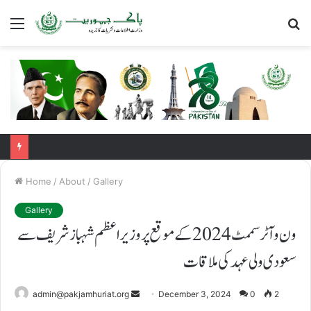
Menu
S
fo
Home
/
About
/
Gallery
Gallery
ون وآٹر سممٹ2024 کے موقع پر وزیر اعظم شہباز شریف سے
سعودی ولی عہد کی ملاقات
admin@pakjamhuriat.org
S
December 3, 2024
0
2
e