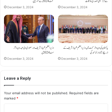
سممٹ2024 کے موقع پر
سے فرانسیسی صدرکی ملاقات
December 3, 2024
December 3, 2024
وزیر اعظم شہباز شریف اور سعودی ولی عہد ون وآٹر
پاکستان کی ون واٹر سممٹ میں وزیر اعظم شہباز شریف کے
سمٹ 2024 پر
ذریعے شاندار نمائندگی
December 3, 2024
December 3, 2024
Leave a Reply
Your email address will not be published.
Required fields are
marked
*
C