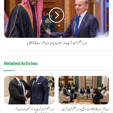
وزیر اعظم شہباز شریف اور سعودی ولی عہد ون وآٹر سمٹ 2024 پر
Related Articles
وزیر اعظم شہباز شریف اور فرانسیسی صدر ون وآٹر
ون وآٹر سممٹ2024 کے موقع پر وزیر اعظم شہباز شریف