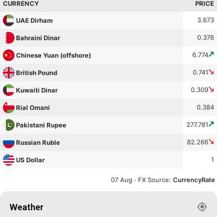
CURRENCY
PRICE
3.673
UAE Dirham
0.376
Bahraini Dinar
6.774
Chinese Yuan (offshore)
0.741
British Pound
0.309
Kuwaiti Dinar
0.384
Rial Omani
277.781
Pakistani Rupee
82.266
Russian Ruble
1
US Dollar
07 Aug ·
FX Source
:
CurrencyRate
Weather