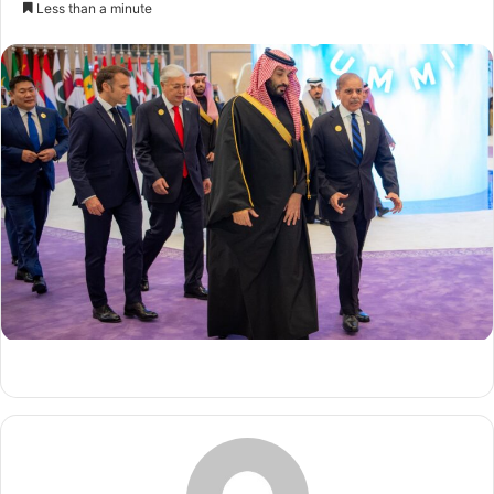
Less than a minute
n
d
a
n
e
m
a
i
l