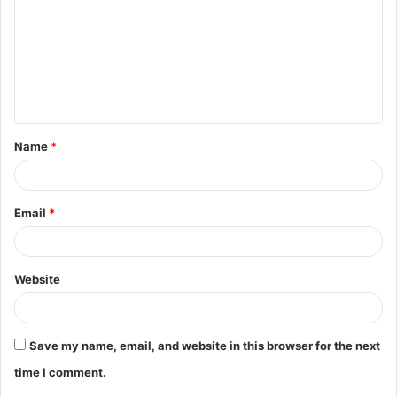
m
m
e
n
t
Name
*
*
Email
*
Website
Save my name, email, and website in this browser for the next
time I comment.