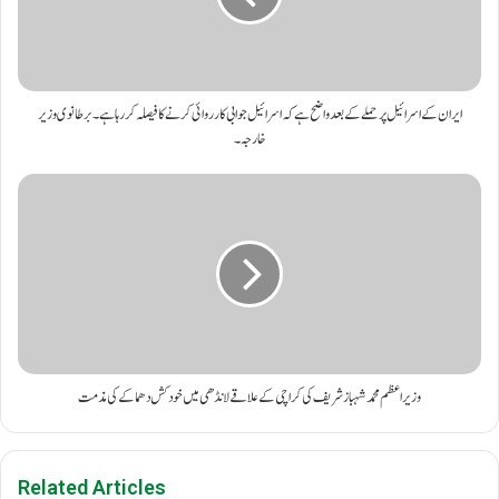
ایران کے اسرائیل پر حملے کے بعد واضح ہے کہ اسرائیل جوابی کارروائی کرنے کا فیصلہ کر رہا ہے۔برطانوی وزیر
خارجہ۔
وزیراعظم محمد شہباز شریف کی کراچی کے علاقے لانڈھی میں خودکش دھماکے کی مذمت
Related Articles