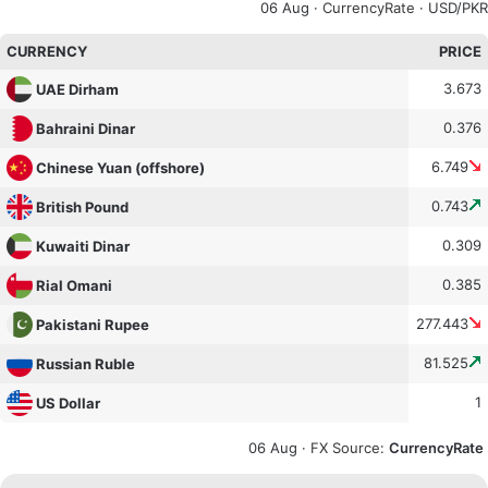
06 Aug ·
CurrencyRate
· USD/PKR
CURRENCY
PRICE
3.673
UAE Dirham
0.376
Bahraini Dinar
6.749
Chinese Yuan (offshore)
0.743
British Pound
0.309
Kuwaiti Dinar
0.385
Rial Omani
277.443
Pakistani Rupee
81.525
Russian Ruble
1
US Dollar
06 Aug ·
FX Source
:
CurrencyRate