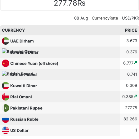
277.78₨
08 Aug ·
CurrencyRate
· USD/PKR
CURRENCY
PRICE
3.673
UAE Dirham
0.376
Bahraini Dinar
6.777
Chinese Yuan (offshore)
0.741
British Pound
0.309
Kuwaiti Dinar
0.385
Rial Omani
277.78
Pakistani Rupee
82.266
Russian Ruble
1
US Dollar