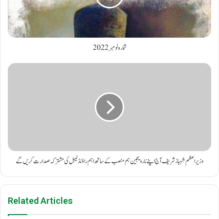
شمارہ نومبر 2022
وزیراعظم شہباز شریف آج اپنے نارویجین ہم منصب کے ساتھ اہم راؤنڈ ٹیبل کی مشترکہ صدارت کریں گے
Related Articles