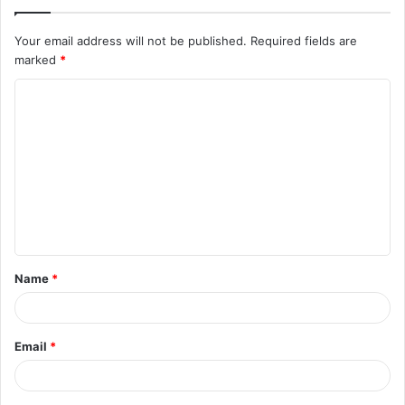
Your email address will not be published.
Required fields are
marked
*
C
o
m
m
e
n
t
Name
*
*
Email
*