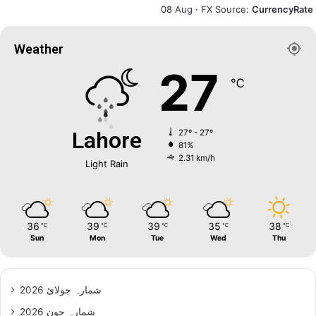
08 Aug ·
FX Source
:
CurrencyRate
Weather
27
℃
Lahore
27º - 27º
81%
2.31 km/h
Light Rain
36
39
39
35
38
℃
℃
℃
℃
℃
Sun
Mon
Tue
Wed
Thu
شمارہ جولائ 2026
شمارہ جون 2026