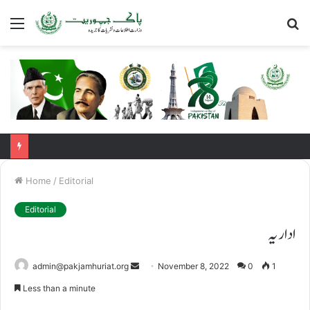
Menu
S
fo
Home
/
Editorial
Editorial
اداریہ
Send
admin@pakjamhuriat.org
November 8, 2022
0
1
an
Less than a minute
email