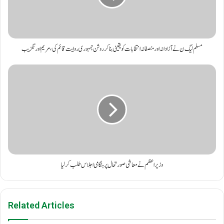
مسلم لیگ ن نے آزادانہ اور منصفانہ انتخابات کو یقینی بنا کر روشن جمہوری روایت قائم کی، مریم اورنگزیب
وزیراعظم نے معاشی صورتحال پر ہنگامی اجلاس طلب کرلیا
Related Articles