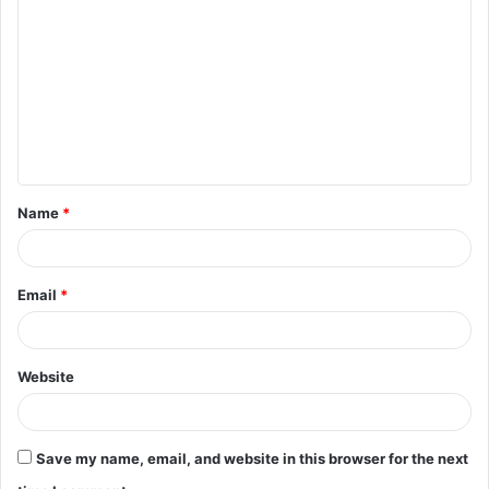
o
m
m
e
n
t
Name
*
*
Email
*
Website
Save my name, email, and website in this browser for the next