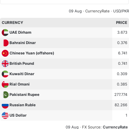
09 Aug ·
CurrencyRate
· USD/PKR
CURRENCY
PRICE
3.673
UAE Dirham
0.376
Bahraini Dinar
6.741
Chinese Yuan (offshore)
0.741
British Pound
0.309
Kuwaiti Dinar
0.385
Rial Omani
277.774
Pakistani Rupee
82.266
Russian Ruble
1
US Dollar
09 Aug ·
FX Source
:
CurrencyRate