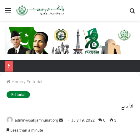
Menu
S
fo
Home
/
Editorial
Editorial
اداریہ
Send
admin@pakjamhuriat.org
July 19, 2022
0
3
an
Less than a minute
email