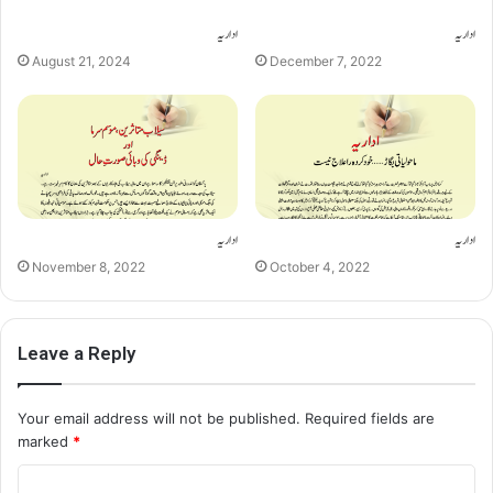
اداریہ
اداریہ
August 21, 2024
December 7, 2022
اداریہ
اداریہ
November 8, 2022
October 4, 2022
Leave a Reply
Your email address will not be published.
Required fields are
marked
*
C