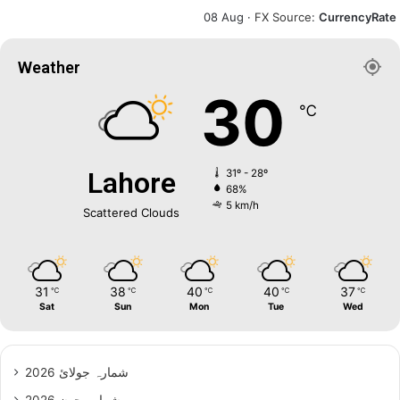
08 Aug ·
FX Source
:
CurrencyRate
Weather
30
℃
Lahore
31º - 28º
68%
5 km/h
Scattered Clouds
31
38
40
40
37
℃
℃
℃
℃
℃
Sat
Sun
Mon
Tue
Wed
شمارہ جولائ 2026
شمارہ جون 2026