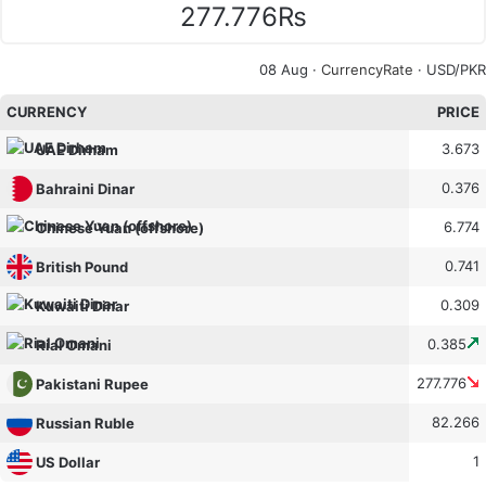
277.776₨
08 Aug ·
CurrencyRate
· USD/PKR
CURRENCY
PRICE
3.673
UAE Dirham
0.376
Bahraini Dinar
6.774
Chinese Yuan (offshore)
0.741
British Pound
0.309
Kuwaiti Dinar
0.385
Rial Omani
277.776
Pakistani Rupee
82.266
Russian Ruble
1
US Dollar