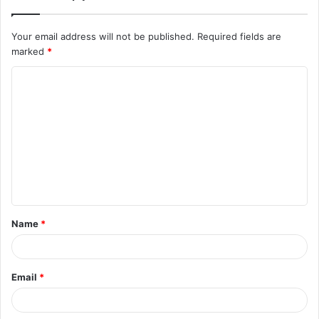
Your email address will not be published.
Required fields are
marked
*
C
o
m
m
e
n
t
Name
*
*
Email
*