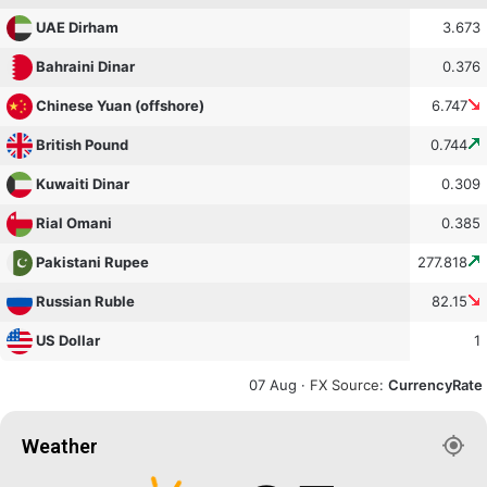
3.673
UAE Dirham
0.376
Bahraini Dinar
6.747
Chinese Yuan (offshore)
0.744
British Pound
0.309
Kuwaiti Dinar
0.385
Rial Omani
277.818
Pakistani Rupee
82.15
Russian Ruble
1
US Dollar
07 Aug ·
FX Source
:
CurrencyRate
Weather