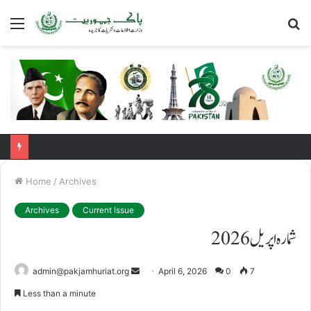
Menu
S
fo
Home
/
Archives
Archives
Current Issue
شمارہ اپریل 2026
Send
admin@pakjamhuriat.org
April 6, 2026
0
7
an
Less than a minute
email