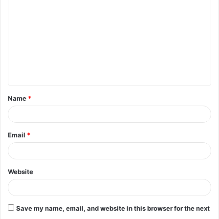
o
m
m
e
n
t
Name
*
*
Email
*
Website
Save my name, email, and website in this browser for the next