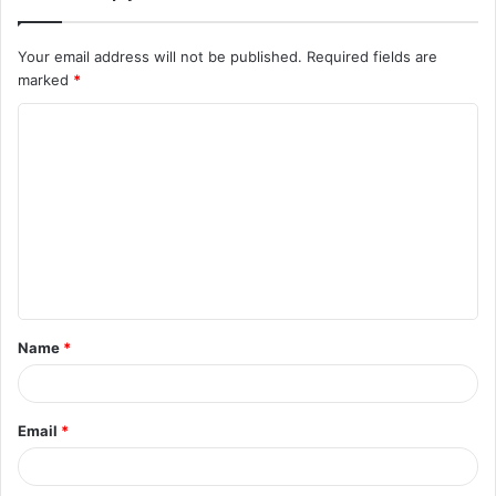
Your email address will not be published.
Required fields are
marked
*
C
o
m
m
e
n
t
Name
*
*
Email
*