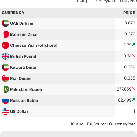
10 Aug ·
CurrencyRate
· USD/PKR
CURRENCY
PRICE
3.673
UAE Dirham
0.376
Bahraini Dinar
6.75
Chinese Yuan (offshore)
0.74
British Pound
0.309
Kuwaiti Dinar
0.385
Rial Omani
277.659
Pakistani Rupee
82.499
Russian Ruble
1
US Dollar
10 Aug ·
FX Source
:
CurrencyRate