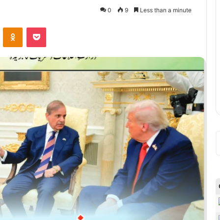
0
9
Less than a minute
VKontakte
Odnoklassniki
Pocket