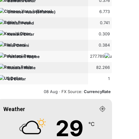
0.376
Bahraini Dinar
6.773
Chinese Yuan (offshore)
0.741
British Pound
0.309
Kuwaiti Dinar
0.384
Rial Omani
277.789
Pakistani Rupee
82.266
Russian Ruble
1
US Dollar
08 Aug ·
FX Source
:
CurrencyRate
Weather
29
℃