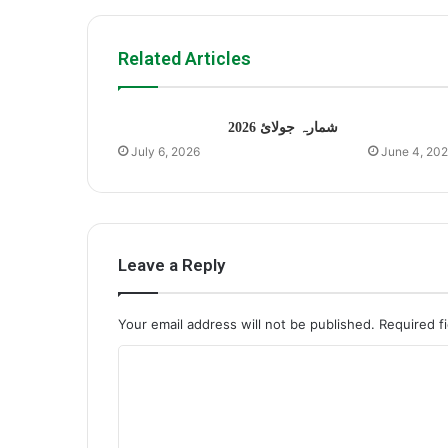
Related Articles
شمارہ جولائ 2026
July 6, 2026
June 4, 20
Leave a Reply
Your email address will not be published.
Required f
C
o
m