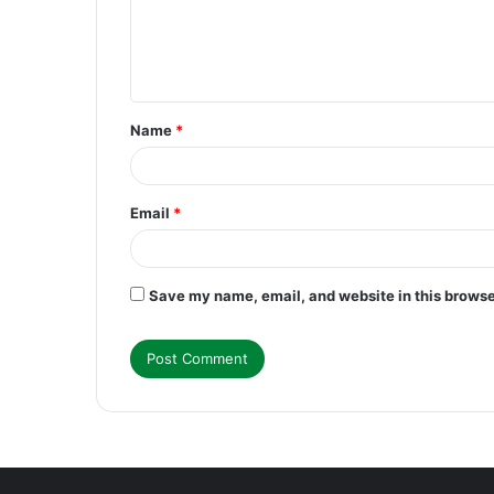
m
e
n
t
Name
*
*
Email
*
Save my name, email, and website in this browse