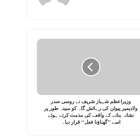
وزیراعظم شہباز شریف نے روسی صدر
ولادیمیر پیوٹن کی رہائش گاہ کو مبینہ طور پر
نشانہ بنانے کے واقعے کی مذمت کرتے ہوئے
اسے ’’گھناؤنا فعل‘‘ قرار دیا۔