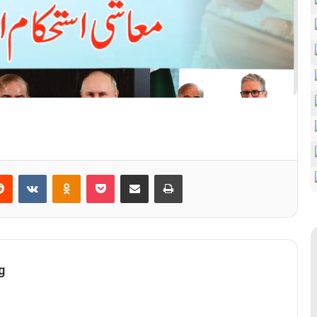
erest
Reddit
VKontakte
Odnoklassniki
Pocket
Share via Email
Print
g