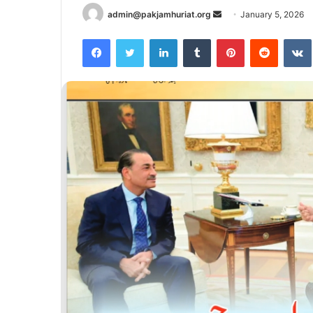
Send
admin@pakjamhuriat.org
January 5, 2026
an
Facebook
Twitter
LinkedIn
Tumblr
Pinterest
Reddit
email