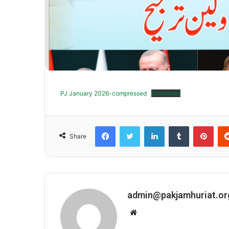
PJ January 2026-compressed
Download
Facebook
Twitter
LinkedIn
Tumblr
Pint
Share
admin@pakjamhuriat.or
Website