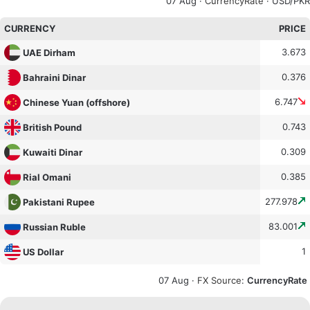
07 Aug ·
CurrencyRate
· USD/PKR
CURRENCY
PRICE
3.673
UAE Dirham
0.376
Bahraini Dinar
6.747
Chinese Yuan (offshore)
0.743
British Pound
0.309
Kuwaiti Dinar
0.385
Rial Omani
277.978
Pakistani Rupee
83.001
Russian Ruble
1
US Dollar
07 Aug ·
FX Source
:
CurrencyRate