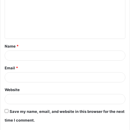
m
m
e
n
t
Name
*
*
Email
*
Website
Save my name, email, and website in this browser for the next
time I comment.