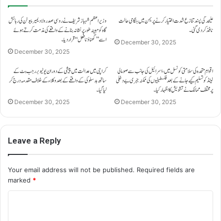
علیحدگی پسند تنازع شدت اختیار کرنے پر یمن میں ہنگامی حالت
وزیراعظم شہباز شریف نے روسی صدر ولادیمیر پیوٹن کی رہائش
نافذ کر دی گئی۔
گاہ کو مبینہ طور پر نشانہ بنانے کے واقعے کی مذمت کرتے ہوئے
اسے ’’گھناؤنا فعل‘‘ قرار دیا۔
December 30, 2025
December 30, 2025
اقوامِ متحدہ کی سلامتی کونسل میں، اسرائیل کی جانب سے صومالی
کراچی میں عدالت میں پیشی کے دوران یوٹیوبر رجب بٹ کے
لینڈ کو تسلیم کیے جانے کے بعد فلسطینیوں کی ممکنہ جبری بے دخلی
ساتھ بدسلوکی کے واقعے کے بعد وکلاء کے خلاف مقدمہ درج کر
پر مختلف ممالک نے تشویش کا اظہار کیا۔
لیا گیا۔
December 30, 2025
December 30, 2025
Leave a Reply
Your email address will not be published.
Required fields are
marked
*
C
o