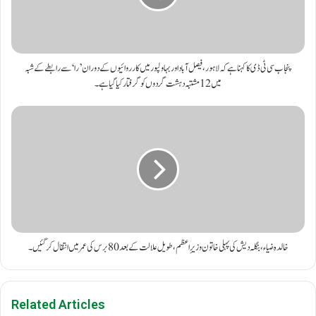
پنجاب سی ٹی ڈی کا کہنا ہے کہ لاہور، فیصل آباد اور بہاولپور میں کارروائیوں کے دوران ’را‘ سے رابطے کے شبہ
میں 12 مشتبہ دہشت گردوں کو گرفتار کیا گیا ہے۔
خالدہ ضیاء، بنگلہ دیش کی پہلی خاتون وزیرِاعظم، طویل علالت کے بعد 80 برس کی عمر میں انتقال کر گئیں۔
Related Articles