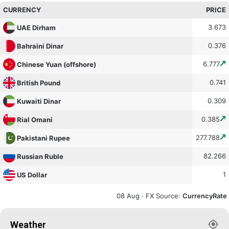
CURRENCY
PRICE
3.673
UAE Dirham
0.376
Bahraini Dinar
6.777
Chinese Yuan (offshore)
0.741
British Pound
0.309
Kuwaiti Dinar
0.385
Rial Omani
277.788
Pakistani Rupee
82.266
Russian Ruble
1
US Dollar
08 Aug ·
FX Source
:
CurrencyRate
Weather