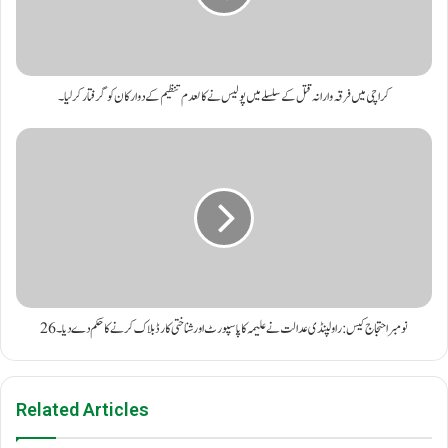
کراچی میں فرقہ وارانہ قتل کے سلسلے میں پولیس نے کالعدم تنظیم کے دو ارکان کو گرفتار کر لیا۔
26 نومبر احتجاج کیس: راولپنڈی عدالت نے علیمہ کا پاسپورٹ اور شناختی کارڈ بلاک کرنے کا حکم دے دیا۔
Related Articles