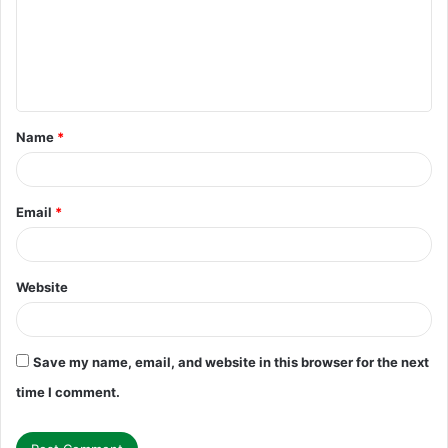
m
e
n
t
Name
*
*
Email
*
Website
Save my name, email, and website in this browser for the next
time I comment.