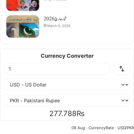
شمارہ مارچ 2026
March 5, 2026
Currency Converter
277.788₨
08 Aug ·
CurrencyRate
· USD/PKR