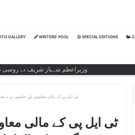
TO GALLERY
WRITERS’ POOL
SPECIAL EDITIONS
C
وزیراعظم شہباز شریف نے روسی صدر ولاد
ٹی ایل پی کے مالی معاونین اور حامیوں پر دہشت
ٹی ایل پی کے مالی معاون