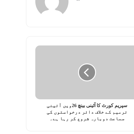
e
b
s
i
t
e
سپریم کورٹ کا آئینی بینچ 26ویں آئینی
ترمیم کے خلاف دائر درخواستوں کی
سماعت دوبارہ شروع کر رہا ہے۔