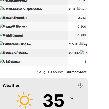
0.376
Bahraini Dinar
6.746
Chinese Yuan (offshore)
0.743
British Pound
0.309
Kuwaiti Dinar
0.385
Rial Omani
277.919
Pakistani Rupee
83.002
Russian Ruble
1
US Dollar
07 Aug ·
FX Source
:
CurrencyRate
Weather
35
℃