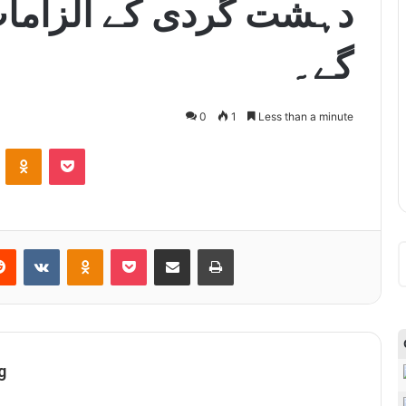
دہشت گردی کے الزامات 
گے۔
0
1
Less than a minute
ontakte
Odnoklassniki
Pocket
Reddit
VKontakte
Odnoklassniki
Pocket
Share via Email
Print
g