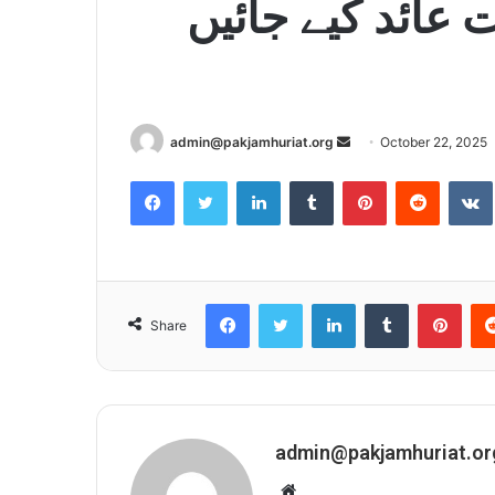
عائد کیے جائیں
admin@pakjamhuriat.org
S
October 22, 2025
e
Facebook
Twitter
LinkedIn
Tumblr
Pinterest
Reddit
VK
n
d
a
n
e
Facebook
Twitter
LinkedIn
Tumblr
Pinterest
Share
m
a
i
l
admin@pakjamhuriat.or
W