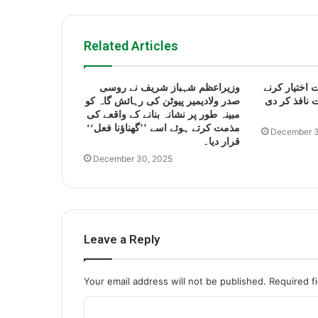
Related Articles
 اختیار کرنے
وزیراعظم شہباز شریف نے روسی
 نافذ کر دی
صدر ولادیمیر پیوٹن کی رہائش گاہ کو
مبینہ طور پر نشانہ بنانے کے واقعے کی
مذمت کرتے ہوئے اسے ’’گھناؤنا فعل‘‘
December 3
قرار دیا۔
December 30, 2025
Leave a Reply
Your email address will not be published.
Required f
C