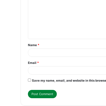
o
m
m
e
n
t
Name
*
*
Email
*
Save my name, email, and website in this browse