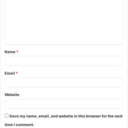
o
m
m
e
n
t
Name
*
*
Email
*
Website
Save my name, email, and website in this browser for the next
time I comment.