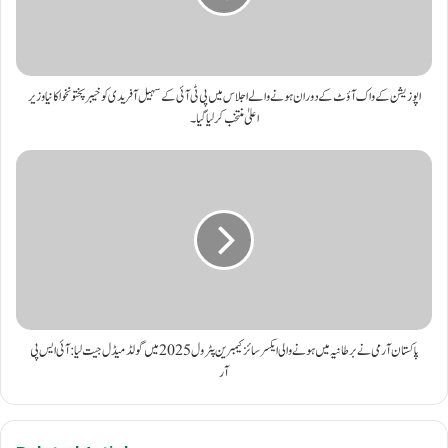
اپوزیشن کے واک آؤٹ کے دوران ہونے والے اجلاس میں پی ٹی آئی کے سہیل آفریدی کو خیبر پختونخوا کا نیا وزیر
اعلیٰ منتخب کر لیا گیا۔
پاکستان آرمی نے برطانیہ میں ہونے والی ایکسرسائز کیمبرین پٹرول 2025 میں گولڈ میڈل جیت لیا: آئی ایس پی
آر