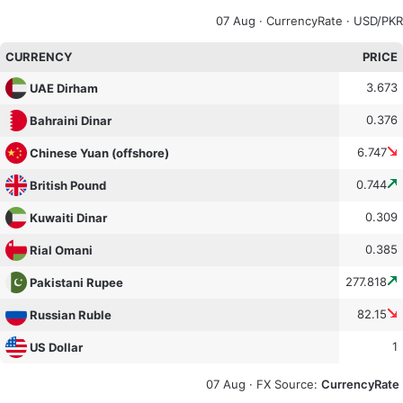
07 Aug ·
CurrencyRate
· USD/PKR
CURRENCY
PRICE
3.673
UAE Dirham
0.376
Bahraini Dinar
6.747
Chinese Yuan (offshore)
0.744
British Pound
0.309
Kuwaiti Dinar
0.385
Rial Omani
277.818
Pakistani Rupee
82.15
Russian Ruble
1
US Dollar
07 Aug ·
FX Source
:
CurrencyRate