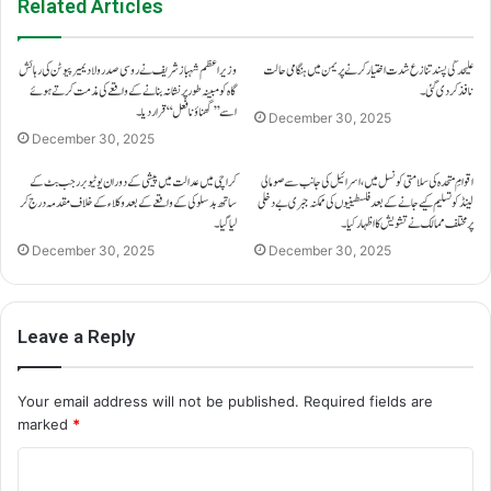
Related Articles
علیحدگی پسند تنازع شدت اختیار کرنے پر یمن میں ہنگامی حالت
وزیراعظم شہباز شریف نے روسی صدر ولادیمیر پیوٹن کی رہائش
نافذ کر دی گئی۔
گاہ کو مبینہ طور پر نشانہ بنانے کے واقعے کی مذمت کرتے ہوئے
اسے ’’گھناؤنا فعل‘‘ قرار دیا۔
December 30, 2025
December 30, 2025
اقوامِ متحدہ کی سلامتی کونسل میں، اسرائیل کی جانب سے صومالی
کراچی میں عدالت میں پیشی کے دوران یوٹیوبر رجب بٹ کے
لینڈ کو تسلیم کیے جانے کے بعد فلسطینیوں کی ممکنہ جبری بے دخلی
ساتھ بدسلوکی کے واقعے کے بعد وکلاء کے خلاف مقدمہ درج کر
پر مختلف ممالک نے تشویش کا اظہار کیا۔
لیا گیا۔
December 30, 2025
December 30, 2025
Leave a Reply
Your email address will not be published.
Required fields are
marked
*
C