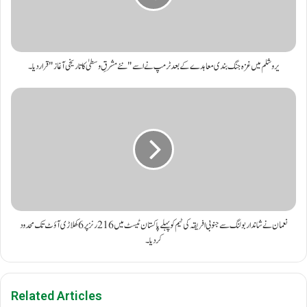
یروشلم میں غزہ جنگ بندی معاہدے کے بعد ٹرمپ نے اسے "نئے مشرقِ وسطیٰ کا تاریخی آغاز" قرار دیا۔
نعمان نے شاندار بولنگ سے جنوبی افریقہ کی ٹیم کو پہلے پاکستان ٹیسٹ میں 216 رنز پر 6 کھلاڑی آؤٹ تک محدود
کر دیا۔
Related Articles