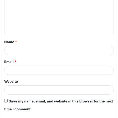
m
m
e
n
t
Name
*
*
Email
*
Website
Save my name, email, and website in this browser for the next
time I comment.