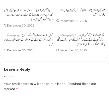
علیحدگی پسند تنازع شدت اختیار کرنے پر یمن میں ہنگامی حالت
وزیراعظم شہباز شریف نے روسی صدر ولادیمیر پیوٹن کی رہائش
نافذ کر دی گئی۔
گاہ کو مبینہ طور پر نشانہ بنانے کے واقعے کی مذمت کرتے ہوئے
اسے ’’گھناؤنا فعل‘‘ قرار دیا۔
December 30, 2025
December 30, 2025
اقوامِ متحدہ کی سلامتی کونسل میں، اسرائیل کی جانب سے صومالی
کراچی میں عدالت میں پیشی کے دوران یوٹیوبر رجب بٹ کے
لینڈ کو تسلیم کیے جانے کے بعد فلسطینیوں کی ممکنہ جبری بے دخلی
ساتھ بدسلوکی کے واقعے کے بعد وکلاء کے خلاف مقدمہ درج کر
پر مختلف ممالک نے تشویش کا اظہار کیا۔
لیا گیا۔
December 30, 2025
December 30, 2025
Leave a Reply
Your email address will not be published.
Required fields are
marked
*
C
o