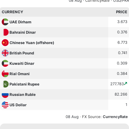
08 Aug ·
CurrencyRate
· USD/PKR
CURRENCY
PRICE
3.673
UAE Dirham
0.376
Bahraini Dinar
6.773
Chinese Yuan (offshore)
0.741
British Pound
0.309
Kuwaiti Dinar
0.384
Rial Omani
277.783
Pakistani Rupee
82.266
Russian Ruble
1
US Dollar
08 Aug ·
FX Source
:
CurrencyRate