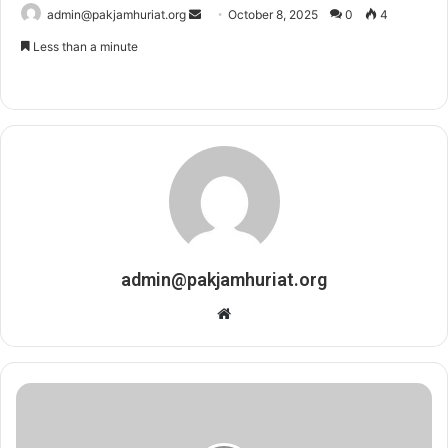
admin@pakjamhuriat.org
S
October 8, 2025
0
4
e
Less than a minute
n
d
a
n
e
m
a
i
l
admin@pakjamhuriat.org
W
e
b
s
i
t