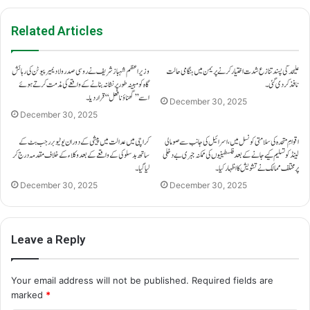
Related Articles
علیحدگی پسند تنازع شدت اختیار کرنے پر یمن میں ہنگامی حالت
وزیراعظم شہباز شریف نے روسی صدر ولادیمیر پیوٹن کی رہائش
نافذ کر دی گئی۔
گاہ کو مبینہ طور پر نشانہ بنانے کے واقعے کی مذمت کرتے ہوئے
اسے ’’گھناؤنا فعل‘‘ قرار دیا۔
December 30, 2025
December 30, 2025
اقوامِ متحدہ کی سلامتی کونسل میں، اسرائیل کی جانب سے صومالی
کراچی میں عدالت میں پیشی کے دوران یوٹیوبر رجب بٹ کے
لینڈ کو تسلیم کیے جانے کے بعد فلسطینیوں کی ممکنہ جبری بے دخلی
ساتھ بدسلوکی کے واقعے کے بعد وکلاء کے خلاف مقدمہ درج کر
پر مختلف ممالک نے تشویش کا اظہار کیا۔
لیا گیا۔
December 30, 2025
December 30, 2025
Leave a Reply
Your email address will not be published.
Required fields are
marked
*