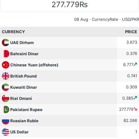
277.779₨
08 Aug ·
CurrencyRate
· USD/PKR
CURRENCY
PRICE
3.673
UAE Dirham
0.376
Bahraini Dinar
6.777
Chinese Yuan (offshore)
0.741
British Pound
0.309
Kuwaiti Dinar
0.385
Rial Omani
277.779
Pakistani Rupee
82.266
Russian Ruble
1
US Dollar