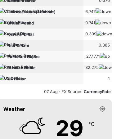
0.376
Bahraini Dinar
6.747
Chinese Yuan (offshore)
0.741
British Pound
0.309
Kuwaiti Dinar
0.385
Rial Omani
277.771
Pakistani Rupee
82.275
Russian Ruble
1
US Dollar
07 Aug ·
FX Source
:
CurrencyRate
Weather
29
℃