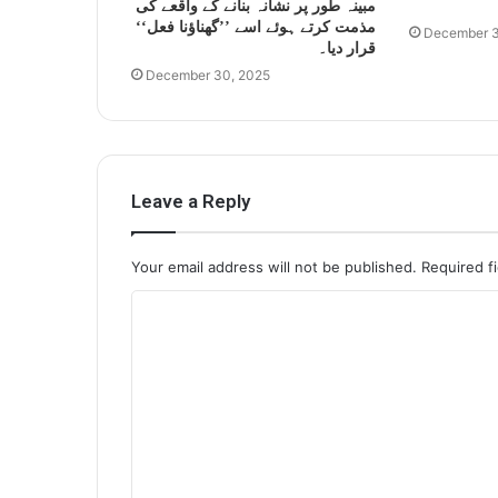
مبینہ طور پر نشانہ بنانے کے واقعے کی
مذمت کرتے ہوئے اسے ’’گھناؤنا فعل‘‘
December 3
قرار دیا۔
December 30, 2025
Leave a Reply
Your email address will not be published.
Required f
C
o
m
m
e
n