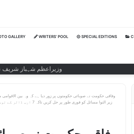
TO GALLERY
WRITERS’ POOL
SPECIAL EDITIONS
C
وزیراعظم شہباز شریف نے روسی
وفاقی حکومت نے صوبائی حکومتوں پر زور دیا ہے کہ وہ بین الاقوامی مال
زیر التوا مسائل کو فوری طور