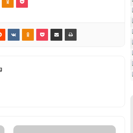
Reddit
VKontakte
Odnoklassniki
Pocket
Share via Email
Print
g