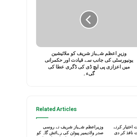
وزیرِ اعظم شہباز شریف کو ملائیشین
یونیورسٹی کی جانب سے قیادت اور حکمرانی
میں اعزازی پی ایچ ڈی کی ڈگری عطا کی
گیء۔
Related Articles
 اختیار کرنے
وزیراعظم شہباز شریف نے روسی
 نافذ کر دی
صدر ولادیمیر پیوٹن کی رہائش گاہ کو