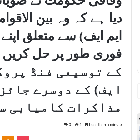
وفاقی حکومت نے صوبائ
دیا ہے کہ وہ بین الاقوام
ایم ایف) سے متعلق اپنے 
کے توسیعی فنڈ پروگ
ایف) کے دوسرے جائز
مذاکرات کامیابی س
0
1
Less than a minute
ontakte
Odnoklassniki
Pocket