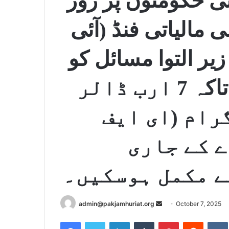
ی حکومتوں پر زور
ی مالیاتی فنڈ (آئی
زیر التوا مسائل کو
فوری طور پر حل کریں تاکہ 7 ارب ڈالر
رام (ای ایف
ے کے جاری
ے مکمل ہوسکیں۔
admin@pakjamhuriat.org
S
October 7, 2025
e
Facebook
Twitter
LinkedIn
Tumblr
Pinterest
Reddit
VK
n