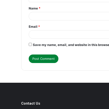
t
Name
*
*
Email
*
Save my name, email, and website in this browse
Contact Us