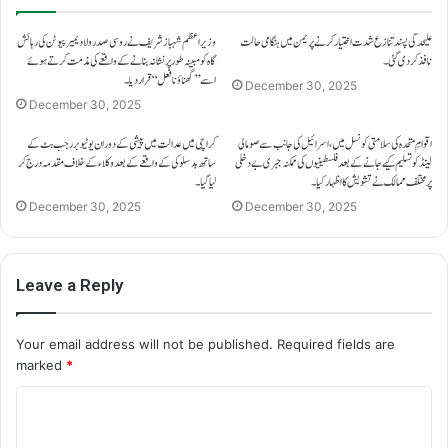
علیحدگی پسند تنازع شدت اختیار کرنے پر یمن میں ہنگامی حالت
وزیراعظم شہباز شریف نے روسی صدر ولادیمیر پیوٹن کی رہائش
نافذ کر دی گئی۔
گاہ کو مبینہ طور پر نشانہ بنانے کے واقعے کی مذمت کرتے ہوئے
اسے ’’گھناؤنا فعل‘‘ قرار دیا۔
December 30, 2025
December 30, 2025
اقوامِ متحدہ کی سلامتی کونسل میں، اسرائیل کی جانب سے صومالی
کراچی میں عدالت میں پیشی کے دوران یوٹیوبر رجب بٹ کے
لینڈ کو تسلیم کیے جانے کے بعد فلسطینیوں کی ممکنہ جبری بے دخلی
ساتھ بدسلوکی کے واقعے کے بعد وکلاء کے خلاف مقدمہ درج کر
پر مختلف ممالک نے تشویش کا اظہار کیا۔
لیا گیا۔
December 30, 2025
December 30, 2025
Leave a Reply
Your email address will not be published.
Required fields are
marked
*
C
o