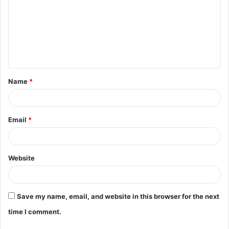
m
m
e
n
t
Name
*
*
Email
*
Website
Save my name, email, and website in this browser for the next
time I comment.