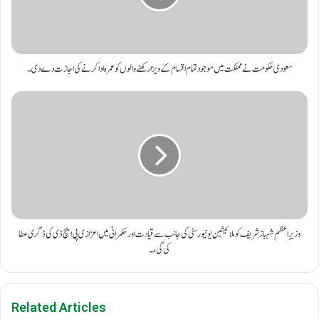
سعودی حکومت نے مملکت میں موجود تمام اقسام کے ویزا رکھنے والوں کو عمرہ ادا کرنے کی اجازت دے دی۔
وزیرِ اعظم شہباز شریف کو ملائیشین یونیورسٹی کی جانب سے قیادت اور حکمرانی میں اعزازی پی ایچ ڈی کی ڈگری عطا
کی گیء۔
Related Articles