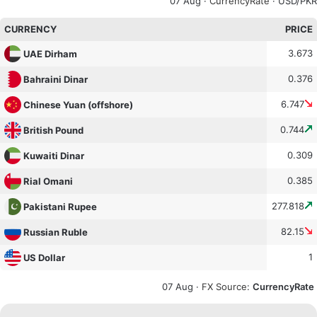
07 Aug ·
CurrencyRate
· USD/PKR
CURRENCY
PRICE
3.673
UAE Dirham
0.376
Bahraini Dinar
6.747
Chinese Yuan (offshore)
0.744
British Pound
0.309
Kuwaiti Dinar
0.385
Rial Omani
277.818
Pakistani Rupee
82.15
Russian Ruble
1
US Dollar
07 Aug ·
FX Source
:
CurrencyRate