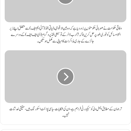
وفاقی حکومت نے صوبائی حکومتوں پر زور دیا ہے کہ وہ بین الاقوامی مالیاتی فنڈ (آئی ایم ایف) سے متعلق اپنے زیر
التوا مسائل کو فوری طور پر حل کریں تاکہ 7 ارب ڈالر کے توسیعی فنڈ پروگرام (ای ایف ایف) کے دوسرے
جائزے کے جاری مذاکرات کامیابی سے مکمل ہوسکیں۔
ترجمان کے مطابق ایمل ولی کو سیکیورٹی فراہم ہے، ان کی شکایات سیاسی پوائنٹ اسکورنگ ہیں، حقیقی خدشات
نہیں۔