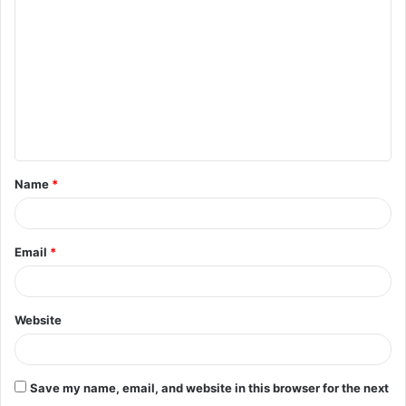
o
m
m
e
n
t
Name
*
*
Email
*
Website
Save my name, email, and website in this browser for the next