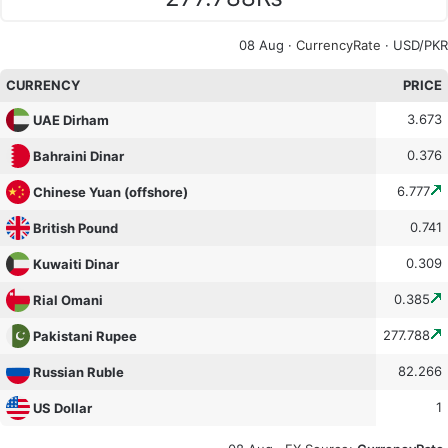
08 Aug ·
CurrencyRate
· USD/PKR
CURRENCY
PRICE
3.673
UAE Dirham
0.376
Bahraini Dinar
6.777
Chinese Yuan (offshore)
0.741
British Pound
0.309
Kuwaiti Dinar
0.385
Rial Omani
277.788
Pakistani Rupee
82.266
Russian Ruble
1
US Dollar