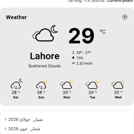
08 Aug ·
FX Source
:
CurrencyRate
Weather
29
℃
Lahore
29º - 27º
70%
2.32 km/h
Scattered Clouds
28
36
39
39
35
℃
℃
℃
℃
℃
Sat
Sun
Mon
Tue
Wed
شمارہ جولائ 2026
شمارہ جون 2026