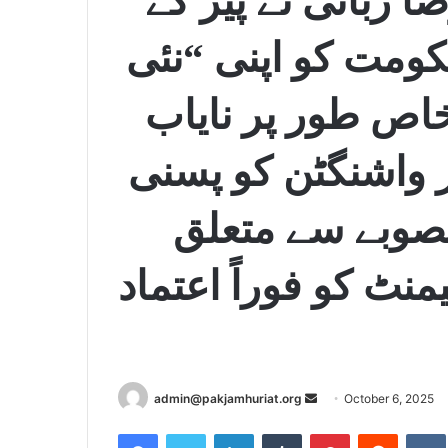
 ربانی نے پیر کے
کومت کو اپنی “نئی
اص طور پر نایاب
 واشنگٹن کو پسنی
منصوبے سے متعلق
منٹ کو فوراً اعتماد
admin@pakjamhuriat.org
S
October 6, 2025
e
Facebook
Twitter
LinkedIn
Tumblr
Pinterest
Reddit
VK
n