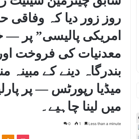
سابق چیئرمین سینیٹ رضا
روز زور دیا کہ وفاقی ح
امریکی پالیسی” پر — خ
معدنیات کی فروخت اور
بندرگاہ دینے کے مبینہ 
میڈیا رپورٹس — پر پارلی
میں لینا چاہیے۔
0
1
Less than a minute
ontakte
Odnoklassniki
Pocket