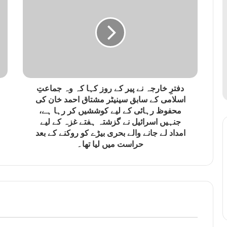
دفترِ خارجہ نے پیر کے روز کہا کہ وہ جماعتِ
اسلامی کے سابق سینیٹر مشتاق احمد خان کی
محفوظ رہائی کے لیے کوششیں کر رہا ہے،
جنہیں اسرائیل نے گزشتہ ہفتے غزہ کے لیے
امداد لے جانے والے بحری بیڑے کو روکنے کے بعد
حراست میں لیا تھا۔