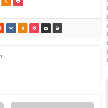
Reddit
VKontakte
Odnoklassniki
Pocket
Share via Email
Print
g