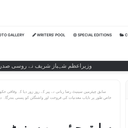
TO GALLERY
WRITERS’ POOL
SPECIAL EDITIONS
C
وزیراعظم شہباز شریف نے روسی صدر ولادیمی
سابق چیئرمین سینیٹ رضا ربانی نے پیر کے روز زور دیا کہ وفاقی حک
خاص طور پر نایاب معدنیات کی فروخت اور واشنگٹن کو پسنی بندرگاہ دی