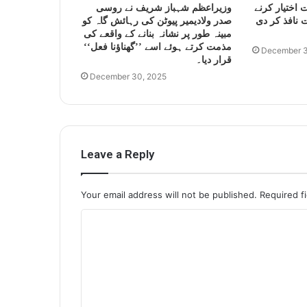
 اختیار کرنے
وزیراعظم شہباز شریف نے روسی
 نافذ کر دی
صدر ولادیمیر پیوٹن کی رہائش گاہ کو
مبینہ طور پر نشانہ بنانے کے واقعے کی
مذمت کرتے ہوئے اسے ’’گھناؤنا فعل‘‘
December 3
قرار دیا۔
December 30, 2025
Leave a Reply
Your email address will not be published.
Required f
C
o
m
m
e