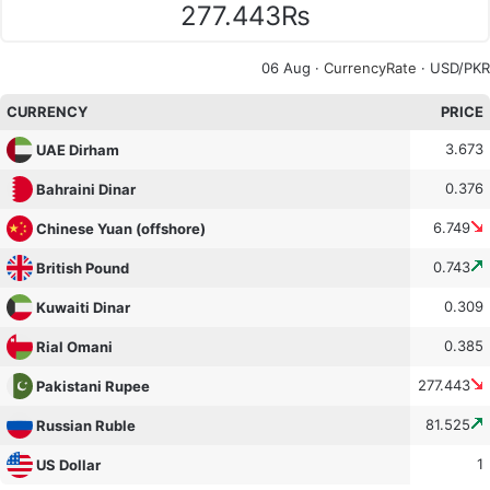
277.443₨
06 Aug ·
CurrencyRate
· USD/PKR
CURRENCY
PRICE
3.673
UAE Dirham
0.376
Bahraini Dinar
6.749
Chinese Yuan (offshore)
0.743
British Pound
0.309
Kuwaiti Dinar
0.385
Rial Omani
277.443
Pakistani Rupee
81.525
Russian Ruble
1
US Dollar