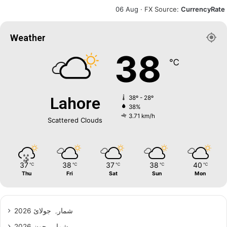
06 Aug ·
FX Source
:
CurrencyRate
Weather
38
℃
Lahore
38º - 28º
38%
3.71 km/h
Scattered Clouds
37
38
37
38
40
℃
℃
℃
℃
℃
Thu
Fri
Sat
Sun
Mon
شمارہ جولائ 2026
شمارہ جون 2026