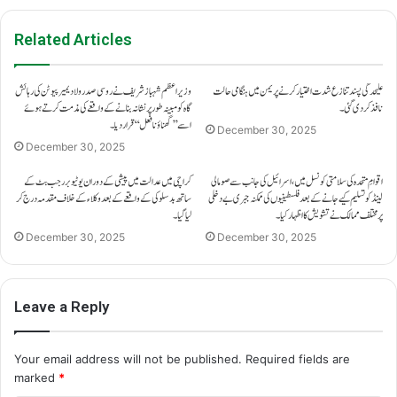
Related Articles
علیحدگی پسند تنازع شدت اختیار کرنے پر یمن میں ہنگامی حالت
وزیراعظم شہباز شریف نے روسی صدر ولادیمیر پیوٹن کی رہائش
نافذ کر دی گئی۔
گاہ کو مبینہ طور پر نشانہ بنانے کے واقعے کی مذمت کرتے ہوئے
اسے ’’گھناؤنا فعل‘‘ قرار دیا۔
December 30, 2025
December 30, 2025
اقوامِ متحدہ کی سلامتی کونسل میں، اسرائیل کی جانب سے صومالی
کراچی میں عدالت میں پیشی کے دوران یوٹیوبر رجب بٹ کے
لینڈ کو تسلیم کیے جانے کے بعد فلسطینیوں کی ممکنہ جبری بے دخلی
ساتھ بدسلوکی کے واقعے کے بعد وکلاء کے خلاف مقدمہ درج کر
پر مختلف ممالک نے تشویش کا اظہار کیا۔
لیا گیا۔
December 30, 2025
December 30, 2025
Leave a Reply
Your email address will not be published.
Required fields are
marked
*