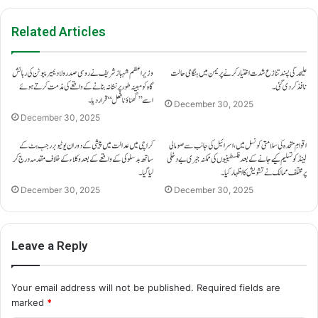
Related Articles
علیحدگی پسند تنازع شدت اختیار کرنے پر یمن میں ہنگامی حالت
وزیراعظم شہباز شریف نے روسی صدر ولادیمیر پیوٹن کی رہائش
نافذ کر دی گئی۔
گاہ کو مبینہ طور پر نشانہ بنانے کے واقعے کی مذمت کرتے ہوئے
اسے ’’گھناؤنا فعل‘‘ قرار دیا۔
December 30, 2025
December 30, 2025
اقوامِ متحدہ کی سلامتی کونسل میں، اسرائیل کی جانب سے صومالی
کراچی میں عدالت میں پیشی کے دوران یوٹیوبر رجب بٹ کے
لینڈ کو تسلیم کیے جانے کے بعد فلسطینیوں کی ممکنہ جبری بے دخلی
ساتھ بدسلوکی کے واقعے کے بعد وکلاء کے خلاف مقدمہ درج کر
پر مختلف ممالک نے تشویش کا اظہار کیا۔
لیا گیا۔
December 30, 2025
December 30, 2025
Leave a Reply
Your email address will not be published.
Required fields are
marked
*