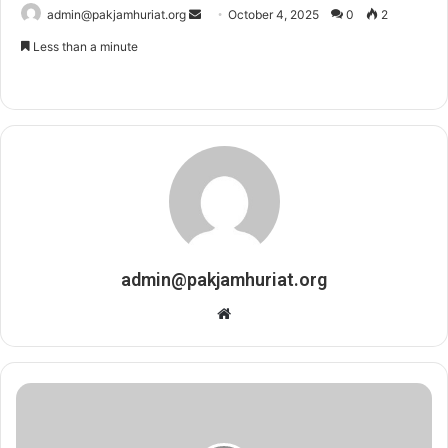
admin@pakjamhuriat.org
S
October 4, 2025
0
2
e
Less than a minute
n
d
a
n
e
m
a
i
l
admin@pakjamhuriat.org
W
e
b
s
i
t