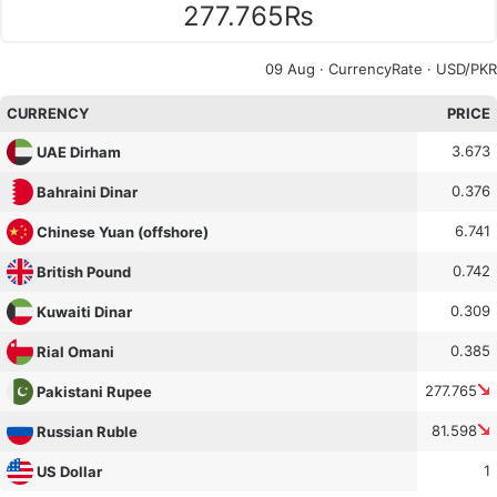
277.765₨
09 Aug ·
CurrencyRate
· USD/PKR
CURRENCY
PRICE
3.673
UAE Dirham
0.376
Bahraini Dinar
6.741
Chinese Yuan (offshore)
0.742
British Pound
0.309
Kuwaiti Dinar
0.385
Rial Omani
277.765
Pakistani Rupee
81.598
Russian Ruble
1
US Dollar