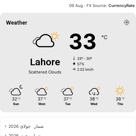
09 Aug ·
FX Source
:
CurrencyRate
Weather
33
℃
Lahore
33º - 30º
57%
2.02 km/h
Scattered Clouds
32
37
37
36
38
℃
℃
℃
℃
℃
Sun
Mon
Tue
Wed
Thu
شمارہ جولائ 2026
شمارہ جون 2026