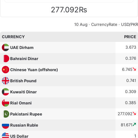
277.092₨
10 Aug ·
CurrencyRate
· USD/PKR
CURRENCY
PRICE
3.673
UAE Dirham
0.376
Bahraini Dinar
6.745
Chinese Yuan (offshore)
0.741
British Pound
0.309
Kuwaiti Dinar
0.385
Rial Omani
277.092
Pakistani Rupee
81.671
Russian Ruble
1
US Dollar