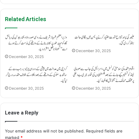
Related Articles
علیحدگی پسند تنازع شدت اختیار کرنے پر یمن میں ہنگامی حالت
وزیراعظم شہباز شریف نے روسی صدر ولادیمیر پیوٹن کی رہائش
نافذ کر دی گئی۔
گاہ کو مبینہ طور پر نشانہ بنانے کے واقعے کی مذمت کرتے ہوئے
اسے ’’گھناؤنا فعل‘‘ قرار دیا۔
December 30, 2025
December 30, 2025
اقوامِ متحدہ کی سلامتی کونسل میں، اسرائیل کی جانب سے صومالی
کراچی میں عدالت میں پیشی کے دوران یوٹیوبر رجب بٹ کے
لینڈ کو تسلیم کیے جانے کے بعد فلسطینیوں کی ممکنہ جبری بے دخلی
ساتھ بدسلوکی کے واقعے کے بعد وکلاء کے خلاف مقدمہ درج کر
پر مختلف ممالک نے تشویش کا اظہار کیا۔
لیا گیا۔
December 30, 2025
December 30, 2025
Leave a Reply
Your email address will not be published.
Required fields are
marked
*