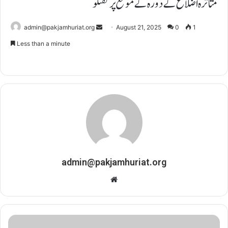
متاثرہ اضلاع کے دورہ کے موقع پر گفتگو
admin@pakjamhuriat.org
S
August 21, 2025
0
1
e
Less than a minute
n
d
a
n
e
m
a
i
l
admin@pakjamhuriat.org
W
e
b
s