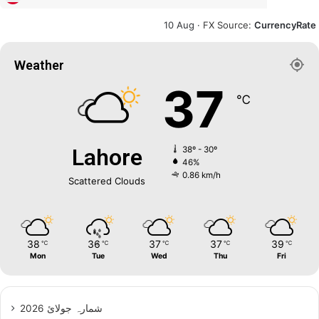
10 Aug ·
FX Source
:
CurrencyRate
Weather
37
℃
Lahore
38º - 30º
46%
0.86 km/h
Scattered Clouds
38
36
37
37
39
℃
℃
℃
℃
℃
Mon
Tue
Wed
Thu
Fri
شمارہ جولائ 2026