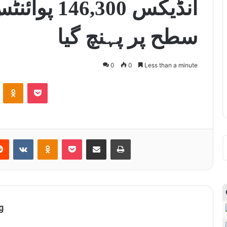
انڈیکس 6,300
سطح پر پہنچ گیا
0
0
Less than a minute
ontakte
Odnoklassniki
Pocket
Reddit
VKontakte
Odnoklassniki
Pocket
Share via Email
Print
g