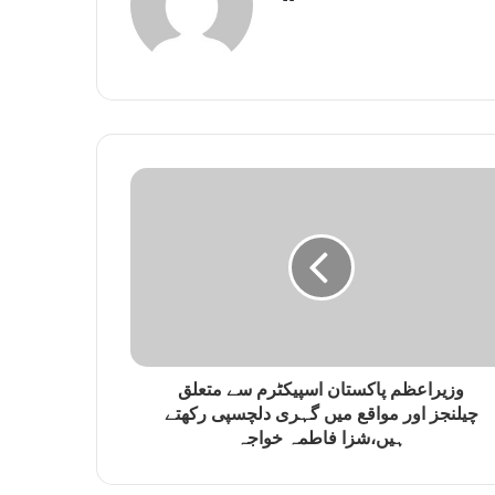
e
b
s
i
t
e
وزیراعظم پاکستان اسپیکٹرم سے متعلق
چیلنجز اور مواقع میں گہری دلچسپی رکھتے
ہیں،شزا فاطمہ خواجہ