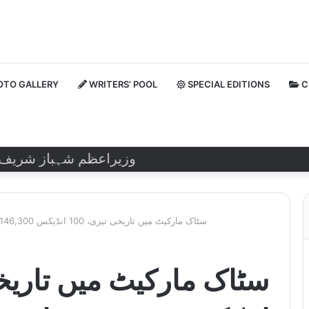
TO GALLERY
WRITERS’ POOL
SPECIAL EDITIONS
C
وزیراعظم شہباز شریف نے روس
سٹاک مارکیٹ میں تاریخی تیزی، 100 انڈیکس 146,300 پوائنٹس کی بلند ترین سطح پر پہنچ گیا