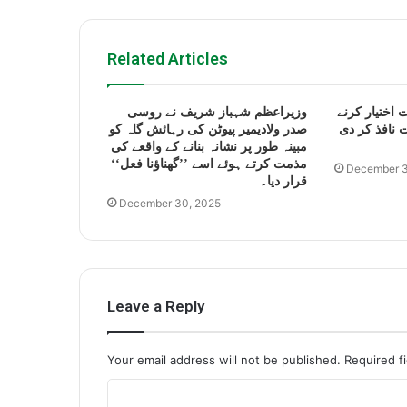
Related Articles
 اختیار کرنے
وزیراعظم شہباز شریف نے روسی
 نافذ کر دی
صدر ولادیمیر پیوٹن کی رہائش گاہ کو
مبینہ طور پر نشانہ بنانے کے واقعے کی
مذمت کرتے ہوئے اسے ’’گھناؤنا فعل‘‘
December 3
قرار دیا۔
December 30, 2025
Leave a Reply
Your email address will not be published.
Required f
C