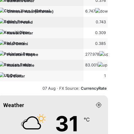
0.376
Bahraini Dinar
6.747
Chinese Yuan (offshore)
0.743
British Pound
0.309
Kuwaiti Dinar
0.385
Rial Omani
277.978
Pakistani Rupee
83.001
Russian Ruble
1
US Dollar
07 Aug ·
FX Source
:
CurrencyRate
Weather
31
℃