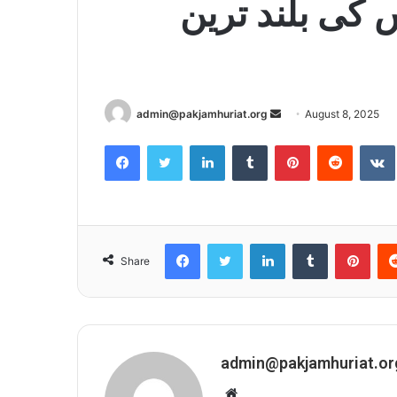
14 پوائنٹس کی بلند ترین
admin@pakjamhuriat.org
S
August 8, 2025
e
Facebook
Twitter
LinkedIn
Tumblr
Pinterest
Reddit
VK
n
d
a
n
e
Facebook
Twitter
LinkedIn
Tumblr
Pinterest
Share
m
a
i
l
admin@pakjamhuriat.or
W