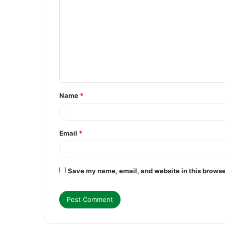
o
m
m
e
n
t
Name
*
*
Email
*
Save my name, email, and website in this browse