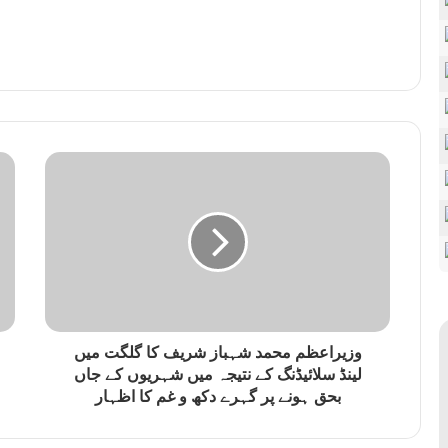
وزیراعظم محمد شہباز شریف کا گلگت میں
لینڈ سلائیڈنگ کے نتیجہ میں شہریوں کے جاں
بحق ہونے پر گہرے دکھ و غم کا اظہار