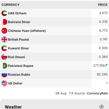
CURRENCY
PRICE
3.673
UAE Dirham
0.376
Bahraini Dinar
6.773
Chinese Yuan (offshore)
0.741
British Pound
0.309
Kuwaiti Dinar
0.384
Rial Omani
277.789
Pakistani Rupee
82.266
Russian Ruble
1
US Dollar
08 Aug ·
FX Source
:
CurrencyRate
Weather