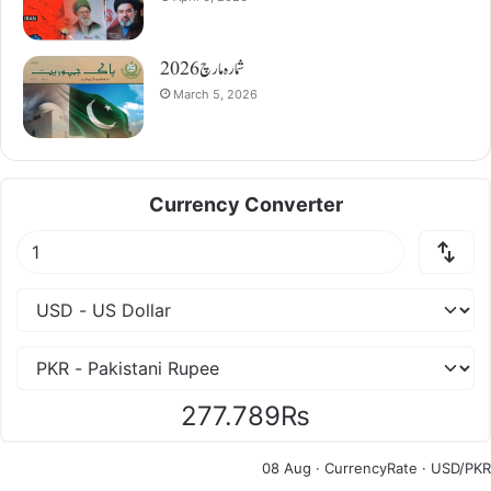
شمارہ مارچ 2026
March 5, 2026
Currency Converter
277.789₨
08 Aug ·
CurrencyRate
· USD/PKR