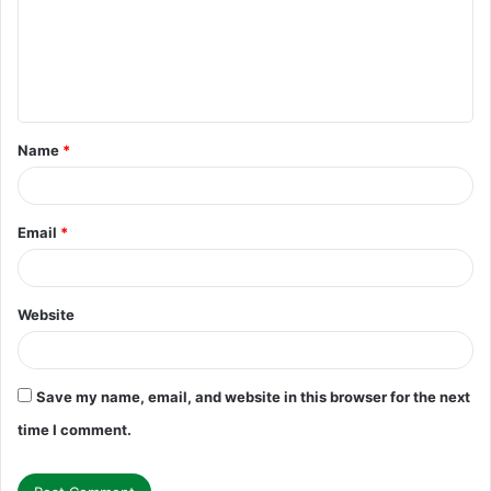
m
e
n
t
Name
*
*
Email
*
Website
Save my name, email, and website in this browser for the next
time I comment.