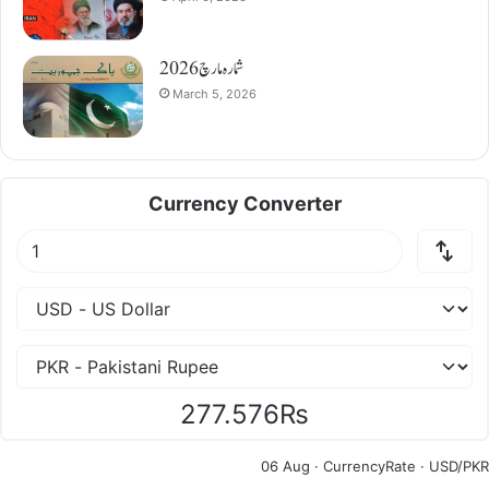
شمارہ مارچ 2026
March 5, 2026
Currency Converter
277.576₨
06 Aug ·
CurrencyRate
· USD/PKR