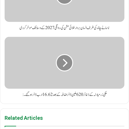
ناسا نے چاند کی طرف انسان بردار خلائی مشن کی روانگی 2027 کے وسط تک موخر کر دی
:ملکی زرمبادلہ کے ذخائر 620ملین ڈالر اضافہ کے بعد 16.62ارب ڈالرہوگئے۔
Related Articles