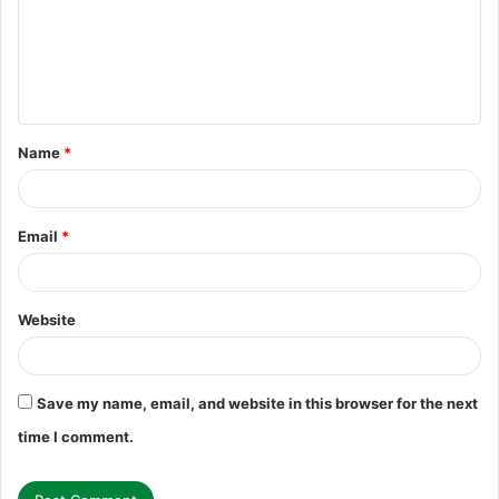
m
e
n
t
Name
*
*
Email
*
Website
Save my name, email, and website in this browser for the next
time I comment.