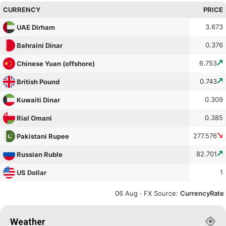
CURRENCY
PRICE
3.673
UAE Dirham
0.376
Bahraini Dinar
6.753
Chinese Yuan (offshore)
0.743
British Pound
0.309
Kuwaiti Dinar
0.385
Rial Omani
277.576
Pakistani Rupee
82.701
Russian Ruble
1
US Dollar
06 Aug ·
FX Source
:
CurrencyRate
Weather