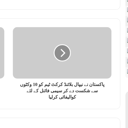
پاکستان نے نیپال بلائنڈ کرکٹ ٹیم کو 10 وکٹوں
سے شکست دے کر سیمی فائنل کے لئے
کوالیفائی کرلیا