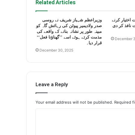
Related Articles
 اختیار کرنے
وزیراعظم شہباز شریف نے روسی
 نافذ کر دی
صدر ولادیمیر پیوٹن کی رہائش گاہ کو
مبینہ طور پر نشانہ بنانے کے واقعے کی
مذمت کرتے ہوئے اسے ’’گھناؤنا فعل‘‘
December 3
قرار دیا۔
December 30, 2025
Leave a Reply
Your email address will not be published.
Required f
C
o
m