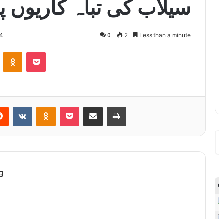
سیلاب کی تباہ کاریوں
24
0
2
Less than a minute
ontakte
Odnoklassniki
Pocket
Reddit
VKontakte
Odnoklassniki
Pocket
Share via Email
Print
g