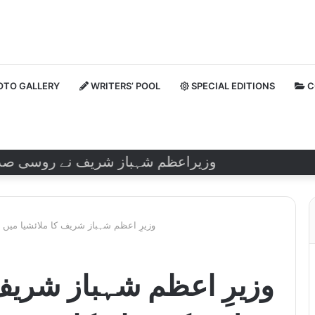
TO GALLERY
WRITERS’ POOL
SPECIAL EDITIONS
C
وزیراعظم شہباز شریف نے روسی صدر ولادیم
وزیرِ اعظم شہباز شریف کا ملائشیا میں
وزیرِ اعظم شہباز شریف 