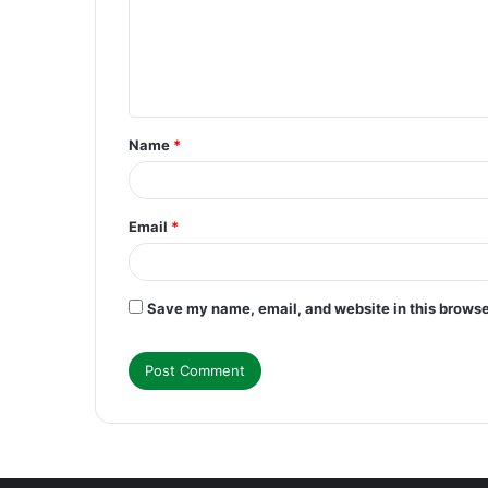
m
e
n
t
Name
*
*
Email
*
Save my name, email, and website in this browse