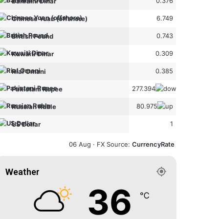
0.376
Bahraini Dinar
6.749
Chinese Yuan (offshore)
0.743
British Pound
0.309
Kuwaiti Dinar
0.385
Rial Omani
277.394
Pakistani Rupee
80.975
Russian Ruble
1
US Dollar
06 Aug ·
FX Source
:
CurrencyRate
Weather
36
℃