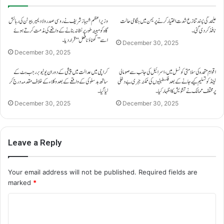
علیحدگی پسند تنازع شدت اختیار کرنے پر یمن میں ہنگامی حالت
وزیراعظم شہباز شریف نے روسی صدر ولادیمیر پیوٹن کی رہائش
نافذ کر دی گئی۔
گاہ کو مبینہ طور پر نشانہ بنانے کے واقعے کی مذمت کرتے ہوئے
اسے ’’گھناؤنا فعل‘‘ قرار دیا۔
December 30, 2025
December 30, 2025
اقوامِ متحدہ کی سلامتی کونسل میں، اسرائیل کی جانب سے صومالی
کراچی میں عدالت میں پیشی کے دوران یوٹیوبر رجب بٹ کے
لینڈ کو تسلیم کیے جانے کے بعد فلسطینیوں کی ممکنہ جبری بے دخلی
ساتھ بدسلوکی کے واقعے کے بعد وکلاء کے خلاف مقدمہ درج کر
پر مختلف ممالک نے تشویش کا اظہار کیا۔
لیا گیا۔
December 30, 2025
December 30, 2025
Leave a Reply
Your email address will not be published.
Required fields are
marked
*
C
o