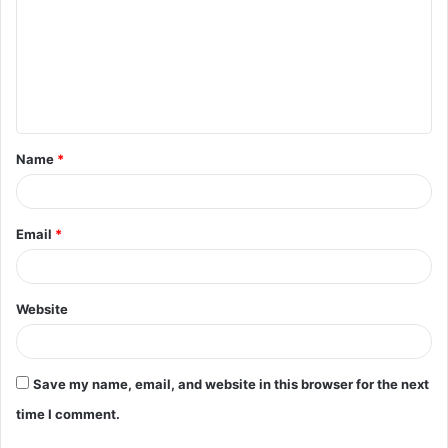
m
m
e
n
t
Name
*
*
Email
*
Website
Save my name, email, and website in this browser for the next
time I comment.