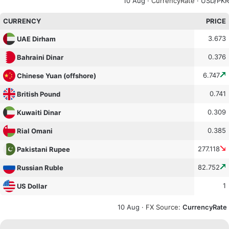
10 Aug ·
CurrencyRate
· USD/PKR
CURRENCY
PRICE
3.673
UAE Dirham
0.376
Bahraini Dinar
6.747
Chinese Yuan (offshore)
0.741
British Pound
0.309
Kuwaiti Dinar
0.385
Rial Omani
277.118
Pakistani Rupee
82.752
Russian Ruble
1
US Dollar
10 Aug ·
FX Source
:
CurrencyRate