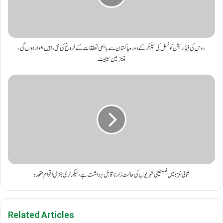
روس کی فیڈریشن کونسل کی سپیکر کے دورہ پاکستان سے باہمی تعلقات کے فروغ کی نئی راہیں ہموار ہوں گی،
چیئرمین سینیٹ
شمالی غزہ میں فلسطینی شہریوں کی حالت زار ناقابل برداشت ہے، سیکرٹری جنرل اقوام متحدہ
Related Articles