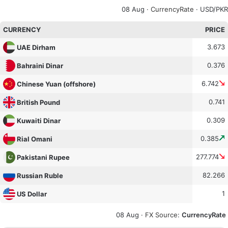
08 Aug ·
CurrencyRate
· USD/PKR
CURRENCY
PRICE
3.673
UAE Dirham
0.376
Bahraini Dinar
6.742
Chinese Yuan (offshore)
0.741
British Pound
0.309
Kuwaiti Dinar
0.385
Rial Omani
277.774
Pakistani Rupee
82.266
Russian Ruble
1
US Dollar
08 Aug ·
FX Source
:
CurrencyRate