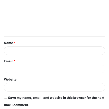
m
m
e
n
t
Name
*
*
Email
*
Website
Save my name, email, and website in this browser for the next
time I comment.