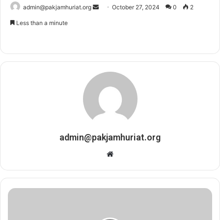
admin@pakjamhuriat.org
S
October 27, 2024
0
2
e
Less than a minute
n
d
a
n
e
m
a
i
l
admin@pakjamhuriat.org
W
e
b
s
i
t