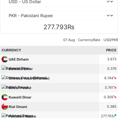
277.793₨
07 Aug ·
CurrencyRate
· USD/PKR
CURRENCY
PRICE
3.673
UAE Dirham
0.376
Bahraini Dinar
6.744
Chinese Yuan (offshore)
0.741
British Pound
0.309
Kuwaiti Dinar
0.385
Rial Omani
277.793
Pakistani Rupee