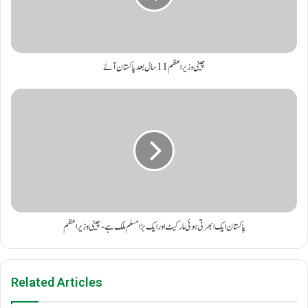
چینی وزیراعظم 11 سال بعد پاکستان آئے
پاکستان ایک ابھرتی ہوئی مارکیٹ اور ایک بڑا مسلم ملک ہے- چینی وزیر اعظم
Related Articles