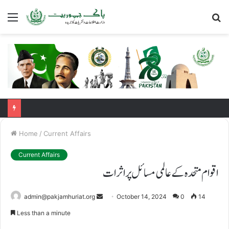
Menu
S
fo
Home
/
Current Affairs
Current Affairs
اقوام متحدہ کے عالمی مسائل پر اثرات
Send
admin@pakjamhuriat.org
October 14, 2024
0
14
an
Less than a minute
email