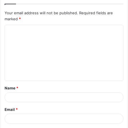
Your email address will not be published.
Required fields are
marked
*
C
o
m
m
e
n
t
Name
*
*
Email
*