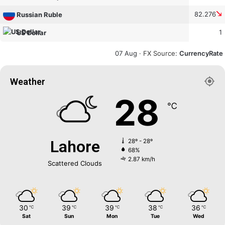
82.276
Russian Ruble
1
US Dollar
07 Aug ·
FX Source
:
CurrencyRate
Weather
28
℃
Lahore
28º - 28º
68%
2.87 km/h
Scattered Clouds
30
39
39
38
36
℃
℃
℃
℃
℃
Sat
Sun
Mon
Tue
Wed