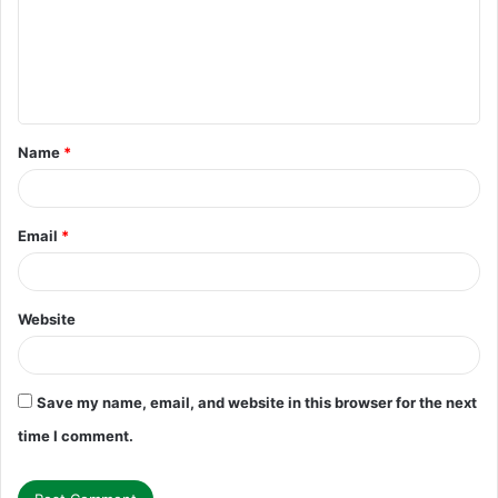
m
e
n
t
Name
*
*
Email
*
Website
Save my name, email, and website in this browser for the next
time I comment.