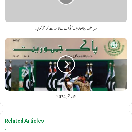
اوریا مقبول جان کو ایف آئی اے نے لاہور سے گرفتار کر لیا۔
شمارہ ستمبر2024
Related Articles