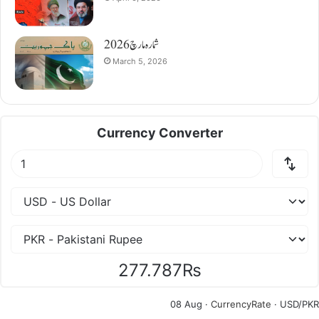
شمارہ مارچ 2026
March 5, 2026
Currency Converter
277.787₨
08 Aug ·
CurrencyRate
· USD/PKR