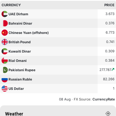
CURRENCY
PRICE
3.673
UAE Dirham
0.376
Bahraini Dinar
6.773
Chinese Yuan (offshore)
0.741
British Pound
0.309
Kuwaiti Dinar
0.384
Rial Omani
277.787
Pakistani Rupee
82.266
Russian Ruble
1
US Dollar
08 Aug ·
FX Source
:
CurrencyRate
Weather