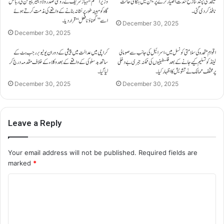
علیحدگی پسند تنازع شدت اختیار کرنے پر یمن میں ہنگامی حالت
وزیراعظم شہباز شریف نے روسی صدر ولادیمیر پیوٹن کی رہائش
نافذ کر دی گئی۔
گاہ کو مبینہ طور پر نشانہ بنانے کے واقعے کی مذمت کرتے ہوئے
اسے ’’گھناؤنا فعل‘‘ قرار دیا۔
December 30, 2025
December 30, 2025
اقوامِ متحدہ کی سلامتی کونسل میں، اسرائیل کی جانب سے صومالی
کراچی میں عدالت میں پیشی کے دوران یوٹیوبر رجب بٹ کے
لینڈ کو تسلیم کیے جانے کے بعد فلسطینیوں کی ممکنہ جبری بے دخلی
ساتھ بدسلوکی کے واقعے کے بعد وکلاء کے خلاف مقدمہ درج کر
پر مختلف ممالک نے تشویش کا اظہار کیا۔
لیا گیا۔
December 30, 2025
December 30, 2025
Leave a Reply
Your email address will not be published.
Required fields are
marked
*
C
o
m