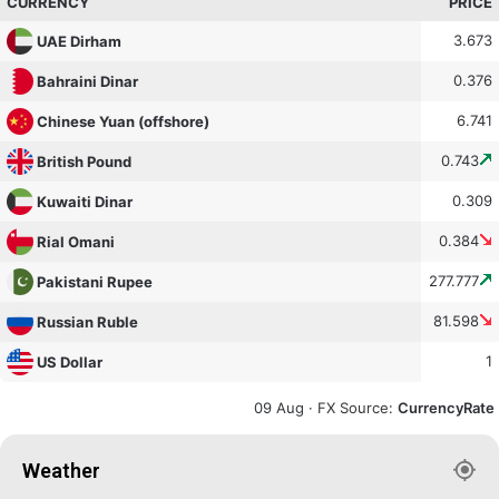
CURRENCY
PRICE
3.673
UAE Dirham
0.376
Bahraini Dinar
6.741
Chinese Yuan (offshore)
0.743
British Pound
0.309
Kuwaiti Dinar
0.384
Rial Omani
277.777
Pakistani Rupee
81.598
Russian Ruble
1
US Dollar
09 Aug ·
FX Source
:
CurrencyRate
Weather