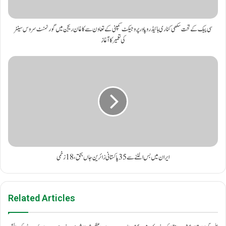
سی پیک کے تحت سکھی کناری ہائیڈرو پاور پروجیکٹ کمپنی کے تعاون سے کاغان ریجن میں گورنمنٹ سروس سینٹر
کی تعمیر کا آغاز
ایران میں بس الٹنے سے 35 پاکستانی زائرین جاں بحق، 18 زخمی
Related Articles