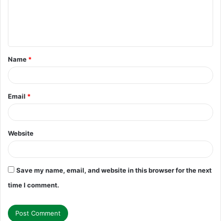
m
e
n
t
Name
*
*
Email
*
Website
Save my name, email, and website in this browser for the next
time I comment.