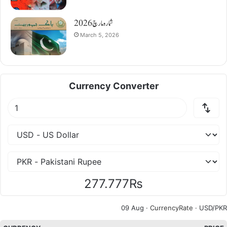
شمارہ مارچ 2026
March 5, 2026
Currency Converter
277.777₨
09 Aug ·
CurrencyRate
· USD/PKR