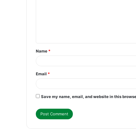
m
m
e
n
t
Name
*
*
Email
*
Save my name, email, and website in this browse