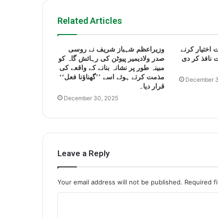
Related Articles
 اختیار کرنے
وزیراعظم شہباز شریف نے روسی
 نافذ کر دی
صدر ولادیمیر پیوٹن کی رہائش گاہ کو
مبینہ طور پر نشانہ بنانے کے واقعے کی
مذمت کرتے ہوئے اسے ’’گھناؤنا فعل‘‘
December 3
قرار دیا۔
December 30, 2025
Leave a Reply
Your email address will not be published.
Required f
C
o