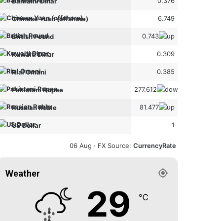
0.376
Bahraini Dinar
6.749
Chinese Yuan (offshore)
0.743
British Pound
0.309
Kuwaiti Dinar
0.385
Rial Omani
277.612
Pakistani Rupee
81.477
Russian Ruble
1
US Dollar
06 Aug ·
FX Source
:
CurrencyRate
Weather
29
℃