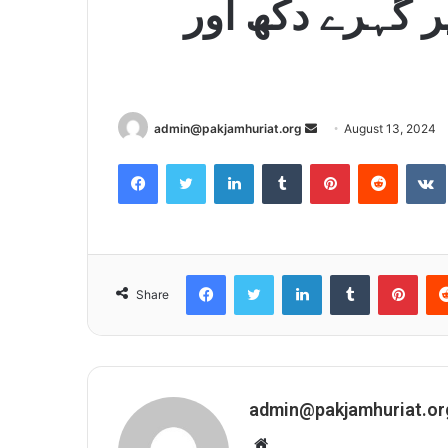
ر گہرے دکھ اور
admin@pakjamhuriat.org
S
August 13, 2024
e
Facebook
Twitter
LinkedIn
Tumblr
Pinterest
Reddit
VK
n
d
a
n
e
Facebook
Twitter
LinkedIn
Tumblr
Pinterest
Share
m
a
i
l
admin@pakjamhuriat.or
W