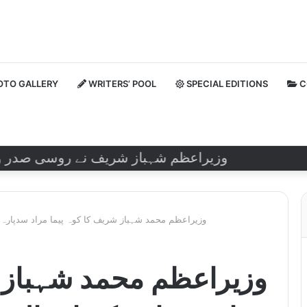
TO GALLERY
WRITERS’ POOL
SPECIAL EDITIONS
C
وزیراعظم شہباز شریف نے روسی صدر ولادیمیر
وزیراعظم محمد شہباز شریف کا کوہ پیما مراد سدپارہ کے
وزیراعظم محمد شہباز ش