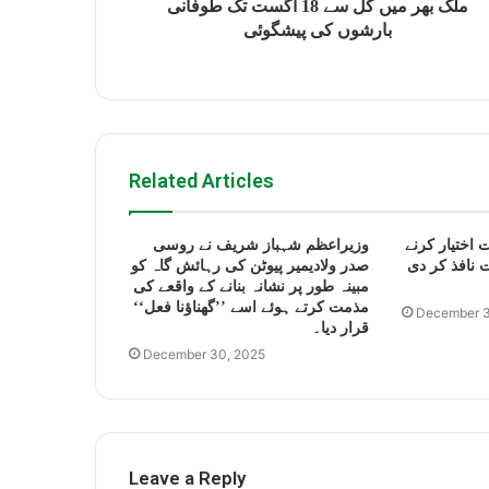
ملک بھر میں کل سے 18 اگست تک طوفانی
بارشوں کی پیشگوئی
Related Articles
 اختیار کرنے
وزیراعظم شہباز شریف نے روسی
 نافذ کر دی
صدر ولادیمیر پیوٹن کی رہائش گاہ کو
مبینہ طور پر نشانہ بنانے کے واقعے کی
مذمت کرتے ہوئے اسے ’’گھناؤنا فعل‘‘
December 3
قرار دیا۔
December 30, 2025
Leave a Reply