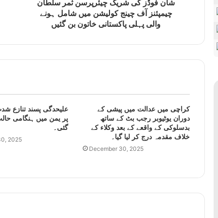
شان فوڈز کی شریک چیئرپرسن ثمر سلطان
چیمپئنز آف چینج کولیشن میں شامل ہونے
والی پہلی پاکستانی خاتون بن گئیں
کراچی میں عدالت میں پیشی کے
علیحدگی پسند تنازع شدت
دوران یوٹیوبر رجب بٹ کے ساتھ
پر یمن میں ہنگامی حالت
بدسلوکی کے واقعے کے بعد وکلاء کے
گئی۔
خلاف مقدمہ درج کر لیا گیا۔
0, 2025
December 30, 2025