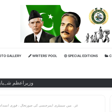
TO GALLERY
WRITERS’ POOL
SPECIAL EDITIONS
C
وزیراعظم شہباز شریف 
غزہ میں سینیٹری ایمرجنسی کی صورتحال ، فوری انسداد