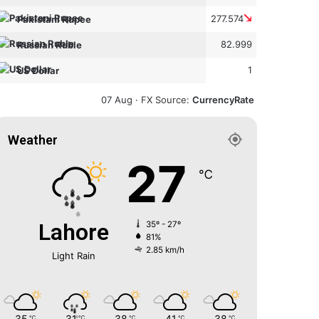
277.574
Pakistani Rupee
82.999
Russian Ruble
1
US Dollar
07 Aug ·
FX Source
:
CurrencyRate
Weather
27
℃
Lahore
35º - 27º
81%
2.85 km/h
Light Rain
35
31
38
41
38
℃
℃
℃
℃
℃