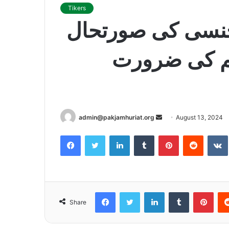
Tikers
جنسی کی صورتحال
ہم کی ضرورت
admin@pakjamhuriat.org
S
August 13, 2024
e
Facebook
Twitter
LinkedIn
Tumblr
Pinterest
Reddit
VK
n
d
a
n
e
Facebook
Twitter
LinkedIn
Tumblr
Pinterest
Share
m
a
i