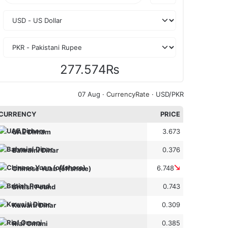
277.574₨
07 Aug ·
CurrencyRate
· USD/PKR
CURRENCY
PRICE
3.673
UAE Dirham
0.376
Bahraini Dinar
6.748
Chinese Yuan (offshore)
0.743
British Pound
0.309
Kuwaiti Dinar
0.385
Rial Omani