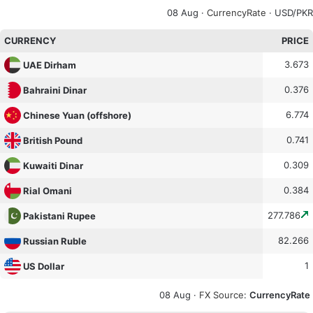
08 Aug ·
CurrencyRate
· USD/PKR
CURRENCY
PRICE
3.673
UAE Dirham
0.376
Bahraini Dinar
6.774
Chinese Yuan (offshore)
0.741
British Pound
0.309
Kuwaiti Dinar
0.384
Rial Omani
277.786
Pakistani Rupee
82.266
Russian Ruble
1
US Dollar
08 Aug ·
FX Source
:
CurrencyRate