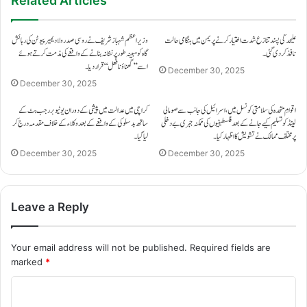
Related Articles
علیحدگی پسند تنازع شدت اختیار کرنے پر یمن میں ہنگامی حالت
وزیراعظم شہباز شریف نے روسی صدر ولادیمیر پیوٹن کی رہائش
نافذ کر دی گئی۔
گاہ کو مبینہ طور پر نشانہ بنانے کے واقعے کی مذمت کرتے ہوئے
اسے ’’گھناؤنا فعل‘‘ قرار دیا۔
December 30, 2025
December 30, 2025
اقوامِ متحدہ کی سلامتی کونسل میں، اسرائیل کی جانب سے صومالی
کراچی میں عدالت میں پیشی کے دوران یوٹیوبر رجب بٹ کے
لینڈ کو تسلیم کیے جانے کے بعد فلسطینیوں کی ممکنہ جبری بے دخلی
ساتھ بدسلوکی کے واقعے کے بعد وکلاء کے خلاف مقدمہ درج کر
پر مختلف ممالک نے تشویش کا اظہار کیا۔
لیا گیا۔
December 30, 2025
December 30, 2025
Leave a Reply
Your email address will not be published.
Required fields are
marked
*
C
o