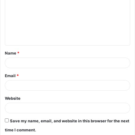
m
m
e
n
t
Name
*
*
Email
*
Website
Save my name, email, and website in this browser for the next
time I comment.