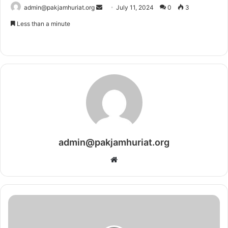
admin@pakjamhuriat.org
S
July 11, 2024
0
3
e
Less than a minute
n
d
a
n
e
m
a
i
l
admin@pakjamhuriat.org
W
e
b
s
i
t