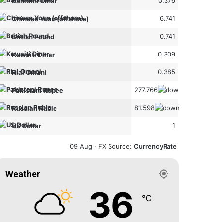
0.376
Bahraini Dinar
6.741
Chinese Yuan (offshore)
0.741
British Pound
0.309
Kuwaiti Dinar
0.385
Rial Omani
277.766
Pakistani Rupee
81.598
Russian Ruble
1
US Dollar
09 Aug ·
FX Source
:
CurrencyRate
Weather
36
℃