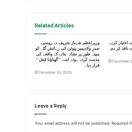
Related Articles
 اختیار کرنے
وزیراعظم شہباز شریف نے روسی
 نافذ کر دی
صدر ولادیمیر پیوٹن کی رہائش گاہ کو
مبینہ طور پر نشانہ بنانے کے واقعے کی
مذمت کرتے ہوئے اسے ’’گھناؤنا فعل‘‘
December 3
قرار دیا۔
December 30, 2025
Leave a Reply
Your email address will not be published.
Required f