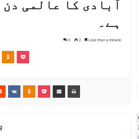
آبادی کا عالمی دن 
ہے۔
0
2
Less than a minute
ontakte
Odnoklassniki
Pocket
Reddit
VKontakte
Odnoklassniki
Pocket
Share via Email
Print
g