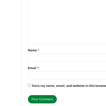
C
o
m
m
e
n
t
Name
*
*
Email
*
Save my name, email, and website in this browse