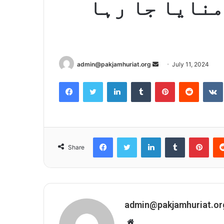
منایا جا رہا
admin@pakjamhuriat.org
S
July 11, 2024
e
Facebook
Twitter
LinkedIn
Tumblr
Pinterest
Reddit
VK
n
d
a
n
e
Facebook
Twitter
LinkedIn
Tumblr
Pinterest
Share
m
a
i
l
admin@pakjamhuriat.or
W