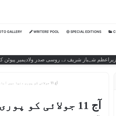
TO GALLERY
WRITERS’ POOL
SPECIAL EDITIONS
C
ظم شہباز شریف نے روسی صدر ولادیمیر پیوٹن کی رہائ
آج 11 جولائی کو پوری دنیا میں آبادی کا عالمی دن منایا جا رہا ہے۔
آج 11 جولائی کو پو