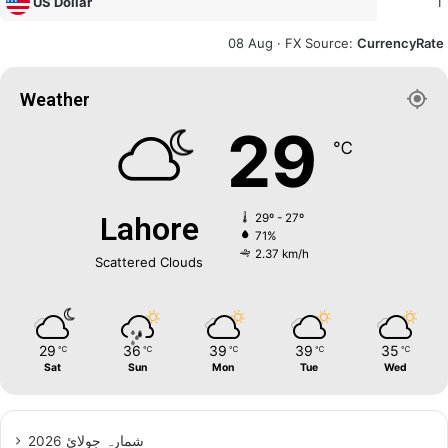
1
US Dollar
08 Aug ·
FX Source
:
CurrencyRate
Weather
29
℃
Lahore
29º - 27º
71%
2.37 km/h
Scattered Clouds
29
36
39
39
35
℃
℃
℃
℃
℃
Sat
Sun
Mon
Tue
Wed
شمارہ جولائ 2026