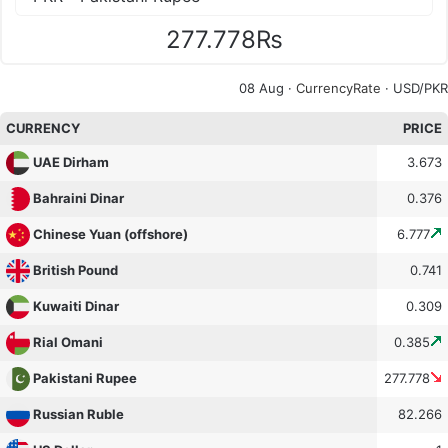
277.778₨
08 Aug ·
CurrencyRate
· USD/PKR
CURRENCY
PRICE
3.673
UAE Dirham
0.376
Bahraini Dinar
6.777
Chinese Yuan (offshore)
0.741
British Pound
0.309
Kuwaiti Dinar
0.385
Rial Omani
277.778
Pakistani Rupee
82.266
Russian Ruble