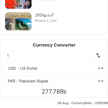
شمارہ مارچ 2026
March 5, 2026
Currency Converter
277.78₨
08 Aug ·
CurrencyRate
· USD/PKR