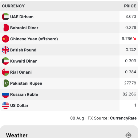
CURRENCY
PRICE
3.673
UAE Dirham
0.376
Bahraini Dinar
6.766
Chinese Yuan (offshore)
0.742
British Pound
0.309
Kuwaiti Dinar
0.384
Rial Omani
277.78
Pakistani Rupee
82.266
Russian Ruble
1
US Dollar
08 Aug ·
FX Source
:
CurrencyRate
Weather