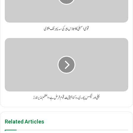
قومی اسمبلی کا اجلاس پیر کی سہ پہر تک ملتوی
بجلی اور ٹیکس چوری روکنا بحیثیت قوم فرض ہے- اعظم نذیر تارڑ
Related Articles