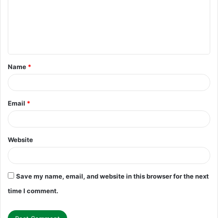
m
e
n
t
Name
*
*
Email
*
Website
Save my name, email, and website in this browser for the next
time I comment.