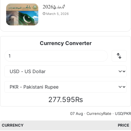
شمارہ مارچ 2026
March 5, 2026
Currency Converter
277.595₨
07 Aug ·
CurrencyRate
· USD/PKR
CURRENCY
PRICE