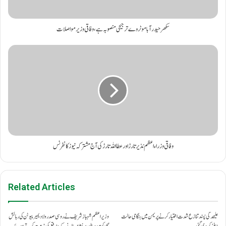
سکھرحیدرآباموٹروےترجیحی منصوبہ ہے،وفاقی وزیرمواصلات
وفاقی وزراء اعظم نذیر تارڑ اور عطا اللہ تارڑکی آج مشترکہ نیوز کانفرنس
Related Articles
علیحدگی پسند تنازع شدت اختیار کرنے پر یمن میں ہنگامی حالت
وزیراعظم شہباز شریف نے روسی صدر ولادیمیر پیوٹن کی رہائش
نافذ کر دی گئی۔
گاہ کو مبینہ طور پر نشانہ بنانے کے واقعے کی مذمت کرتے ہوئے