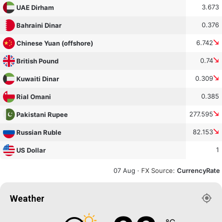
3.673
UAE Dirham
0.376
Bahraini Dinar
6.742
Chinese Yuan (offshore)
0.74
British Pound
0.309
Kuwaiti Dinar
0.385
Rial Omani
277.595
Pakistani Rupee
82.153
Russian Ruble
1
US Dollar
07 Aug ·
FX Source
:
CurrencyRate
Weather