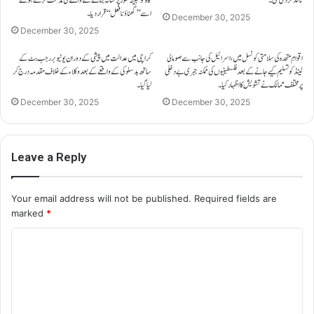
اسے ’’گھناؤنا فعل‘‘ قرار دیا۔
December 30, 2025
December 30, 2025
اقوامِ متحدہ کی سلامتی کونسل میں، اسرائیل کی جانب سے صومالی
کراچی میں عدالت میں پیشی کے دوران یوٹیوبر رجب بٹ کے
لینڈ کو تسلیم کیے جانے کے بعد فلسطینیوں کی ممکنہ جبری بے دخلی
ساتھ بدسلوکی کے واقعے کے بعد وکلاء کے خلاف مقدمہ درج کر
پر مختلف ممالک نے تشویش کا اظہار کیا۔
لیا گیا۔
December 30, 2025
December 30, 2025
Leave a Reply
Your email address will not be published.
Required fields are
marked
*
C
o
m
m