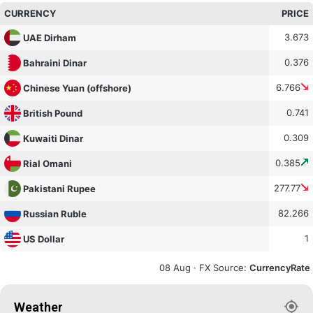
CURRENCY
PRICE
3.673
UAE Dirham
0.376
Bahraini Dinar
6.766
Chinese Yuan (offshore)
0.741
British Pound
0.309
Kuwaiti Dinar
0.385
Rial Omani
277.77
Pakistani Rupee
82.266
Russian Ruble
1
US Dollar
08 Aug ·
FX Source
:
CurrencyRate
Weather