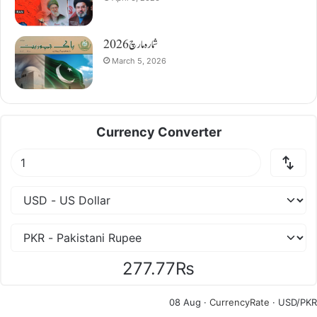
شمارہ مارچ 2026
March 5, 2026
Currency Converter
277.77₨
08 Aug ·
CurrencyRate
· USD/PKR