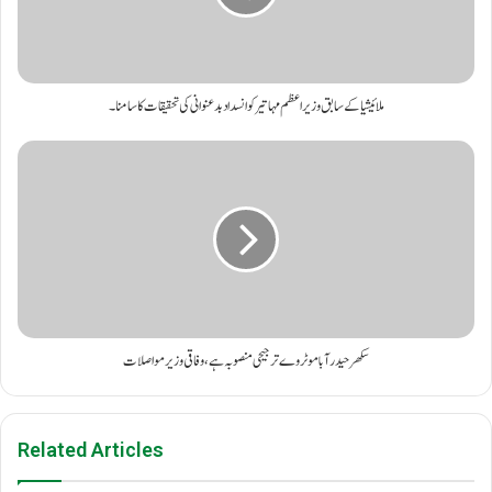
ملائیشیا کے سابق وزیراعظم مہاتیر کو انسداد بدعنوانی کی تحقیقات کا سامنا۔
سکھرحیدرآباموٹروےترجیحی منصوبہ ہے،وفاقی وزیرمواصلات
Related Articles