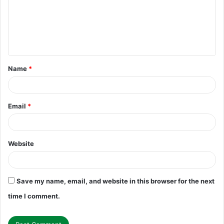
m
e
n
t
Name
*
*
Email
*
Website
Save my name, email, and website in this browser for the next
time I comment.