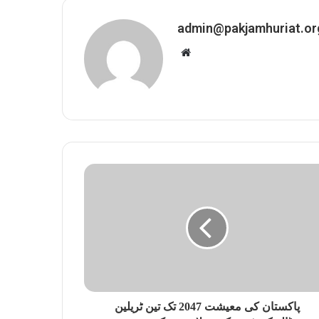
admin@pakjamhuriat.or
W
e
b
s
i
t
e
پاکستان کی معیشت 2047 تک تین ٹریلین