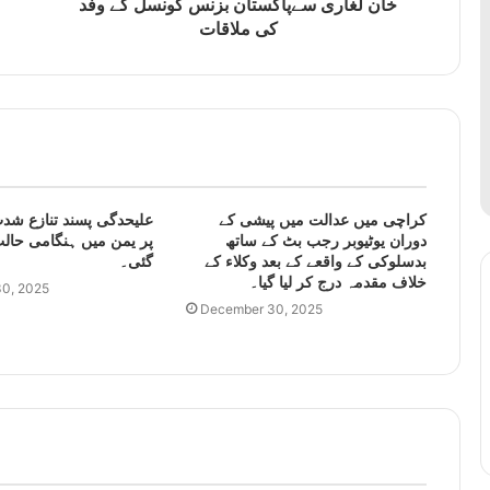
خان لغاری سےپاکستان بزنس کونسل کے وفد
کی ملاقات
کراچی میں عدالت میں پیشی کے
علیحدگی پسند تنازع شدت
دوران یوٹیوبر رجب بٹ کے ساتھ
پر یمن میں ہنگامی حالت
بدسلوکی کے واقعے کے بعد وکلاء کے
گئی۔
خلاف مقدمہ درج کر لیا گیا۔
0, 2025
December 30, 2025