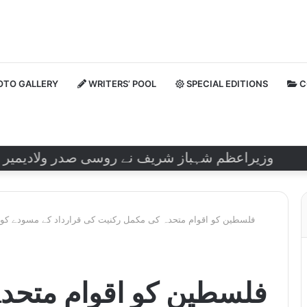
TO GALLERY
WRITERS’ POOL
SPECIAL EDITIONS
C
وزیراعظم شہباز شریف نے روسی صدر ولادیمیر پیوٹن 
فلسطین کو اقوام متحدہ کی مکمل رکنیت کی قرارداد کے مسودے کو 
فلسطین کو اقوام متحد