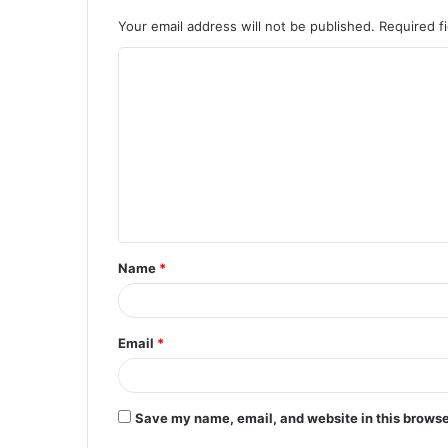
Your email address will not be published.
Required f
C
o
m
m
e
n
t
Name
*
*
Email
*
Save my name, email, and website in this browse