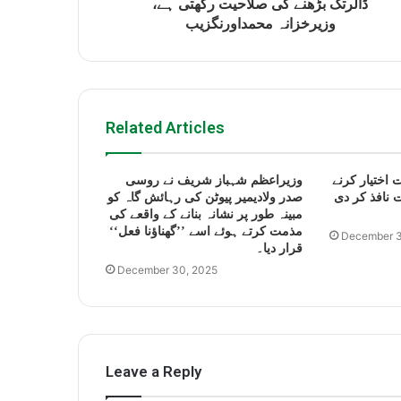
ڈالرتک بڑھنے کی صلاحیت رکھتی ہے،
وزیرخزانہ محمداورنگزیب
Related Articles
 اختیار کرنے
وزیراعظم شہباز شریف نے روسی
 نافذ کر دی
صدر ولادیمیر پیوٹن کی رہائش گاہ کو
مبینہ طور پر نشانہ بنانے کے واقعے کی
مذمت کرتے ہوئے اسے ’’گھناؤنا فعل‘‘
December 3
قرار دیا۔
December 30, 2025
Leave a Reply