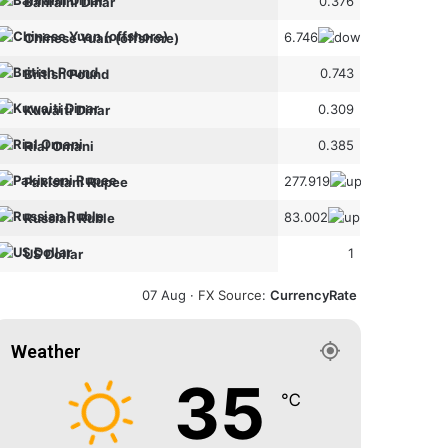
0.376
Bahraini Dinar
6.746
Chinese Yuan (offshore)
0.743
British Pound
0.309
Kuwaiti Dinar
0.385
Rial Omani
277.919
Pakistani Rupee
83.002
Russian Ruble
1
US Dollar
07 Aug ·
FX Source
:
CurrencyRate
Weather
35
℃