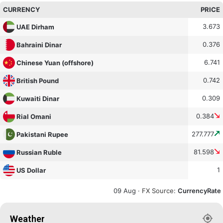
CURRENCY
PRICE
3.673
UAE Dirham
0.376
Bahraini Dinar
6.741
Chinese Yuan (offshore)
0.742
British Pound
0.309
Kuwaiti Dinar
0.384
Rial Omani
277.777
Pakistani Rupee
81.598
Russian Ruble
1
US Dollar
09 Aug ·
FX Source
:
CurrencyRate
Weather