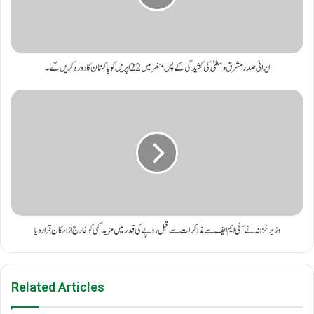
ایرانی صدر مشرق وسطیٰ کی کشیدگی کے پس منظر میں 22 اپریل کو پاکستان کا دورہ کریں گے۔
وزیر خزانہ نے آئی ایم ایف سے مذاکرات سے قبل روپے کی قدر میں مزید کمی کو خارج از امکان قرار دیا
Related Articles