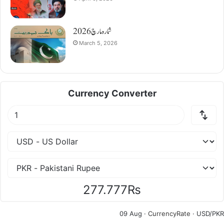
شمارہ مارچ 2026
March 5, 2026
Currency Converter
277.777₨
09 Aug ·
CurrencyRate
· USD/PKR