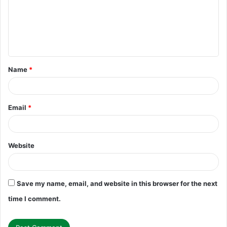
m
e
n
t
Name
*
*
Email
*
Website
Save my name, email, and website in this browser for the next
time I comment.