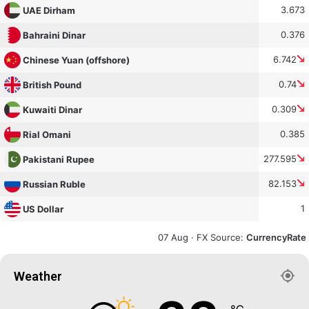
3.673
UAE Dirham
0.376
Bahraini Dinar
6.742
Chinese Yuan (offshore)
0.74
British Pound
0.309
Kuwaiti Dinar
0.385
Rial Omani
277.595
Pakistani Rupee
82.153
Russian Ruble
1
US Dollar
07 Aug ·
FX Source
:
CurrencyRate
Weather