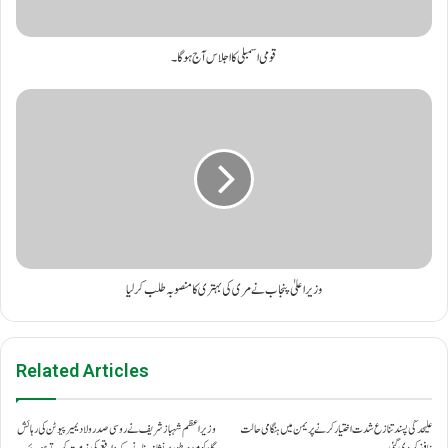
قومی اسمبلی کا اجلاس آج ہو گا۔
وزیراعلیٰ پنجاب نے مری کی بہتری کا منصوبہ طلب کر لیا
Related Articles
علیحدگی پسند تنازع شدت اختیار کرنے پر یمن میں ہنگامی حالت
وزیراعظم شہباز شریف نے روسی صدر ولادیمیر پیوٹن کی رہائش
نافذ کر دی گئی۔
گاہ کو مبینہ طور پر نشانہ بنانے کے واقعے کی مذمت کرتے ہوئے