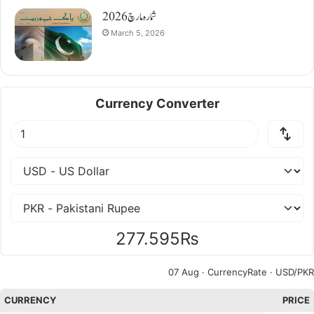
شمارہ مارچ 2026
March 5, 2026
Currency Converter
277.595₨
07 Aug ·
CurrencyRate
· USD/PKR
CURRENCY
PRICE