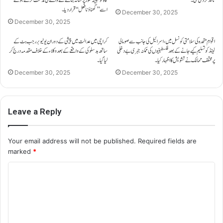
اسے ’’گھناؤنا فعل‘‘ قرار دیا۔
December 30, 2025
December 30, 2025
اقوامِ متحدہ کی سلامتی کونسل میں، اسرائیل کی جانب سے صومالی
کراچی میں عدالت میں پیشی کے دوران یوٹیوبر رجب بٹ کے
لینڈ کو تسلیم کیے جانے کے بعد فلسطینیوں کی ممکنہ جبری بے دخلی
ساتھ بدسلوکی کے واقعے کے بعد وکلاء کے خلاف مقدمہ درج کر
پر مختلف ممالک نے تشویش کا اظہار کیا۔
لیا گیا۔
December 30, 2025
December 30, 2025
Leave a Reply
Your email address will not be published.
Required fields are
marked
*
C
o
m
m