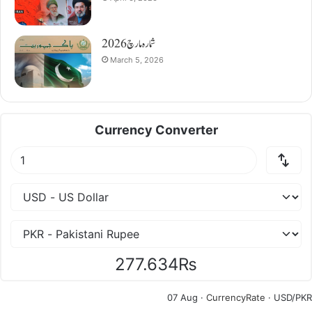
شمارہ مارچ 2026
March 5, 2026
Currency Converter
277.634₨
07 Aug ·
CurrencyRate
· USD/PKR