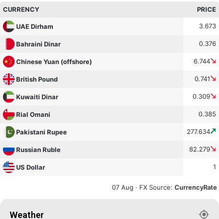
CURRENCY
PRICE
3.673
UAE Dirham
0.376
Bahraini Dinar
6.744
Chinese Yuan (offshore)
0.741
British Pound
0.309
Kuwaiti Dinar
0.385
Rial Omani
277.634
Pakistani Rupee
82.279
Russian Ruble
1
US Dollar
07 Aug ·
FX Source
:
CurrencyRate
Weather