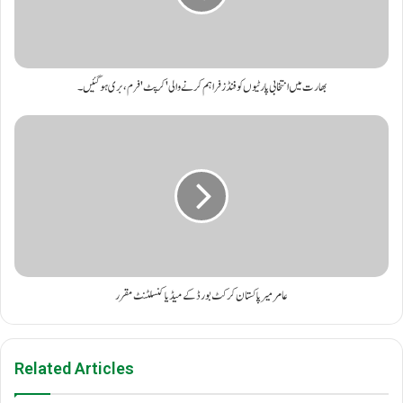
بھارت میں انتخابی پارٹیوں کو فنڈز فراہم کرنے والی 'کرپٹ' فرم، بری ہو گئیں۔
عامر میر پاکستان کرکٹ بورڈ کے میڈیا کنسلٹنٹ مقرر
Related Articles