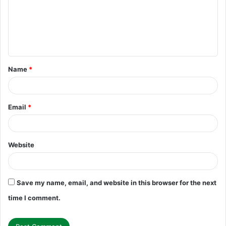
m
e
n
t
Name
*
*
Email
*
Website
Save my name, email, and website in this browser for the next
time I comment.