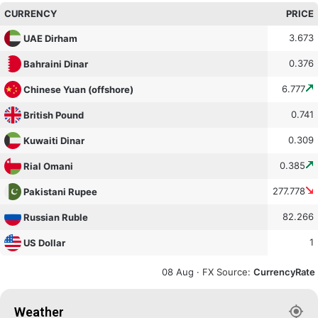
CURRENCY
PRICE
3.673
UAE Dirham
0.376
Bahraini Dinar
6.777
Chinese Yuan (offshore)
0.741
British Pound
0.309
Kuwaiti Dinar
0.385
Rial Omani
277.778
Pakistani Rupee
82.266
Russian Ruble
1
US Dollar
08 Aug ·
FX Source
:
CurrencyRate
Weather