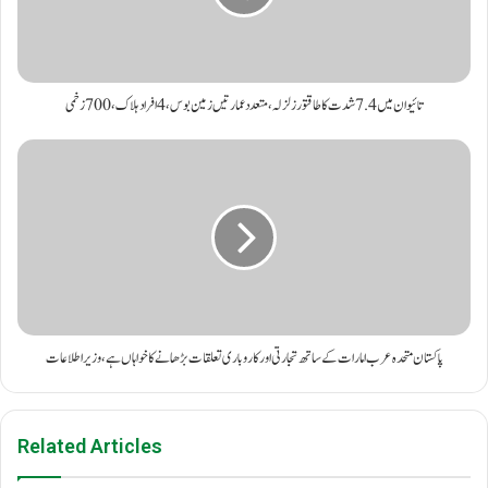
تائیوان میں 7.4 شدت کا طاقتور زلزلہ، متعدد عمارتیں زمین بوس، 4 افراد ہلاک، 700 زخمی
پاکستان متحدہ عرب امارات کے ساتھ تجارتی اور کاروباری تعلقات بڑھانے کا خواہاں ہے، وزیر اطلاعات
Related Articles