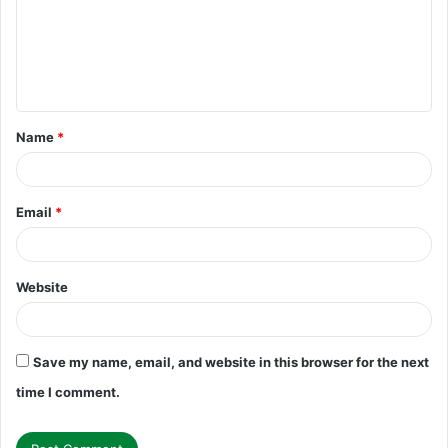
m
e
n
t
Name
*
*
Email
*
Website
Save my name, email, and website in this browser for the next
time I comment.