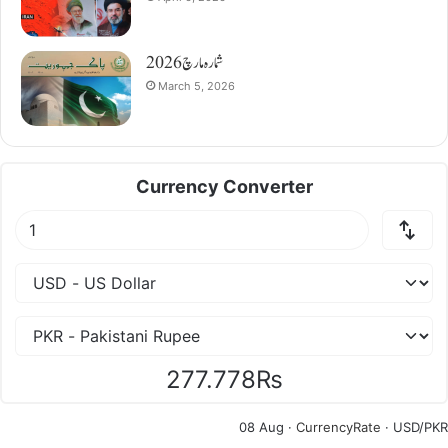
شمارہ مارچ 2026
March 5, 2026
Currency Converter
277.778₨
08 Aug ·
CurrencyRate
· USD/PKR