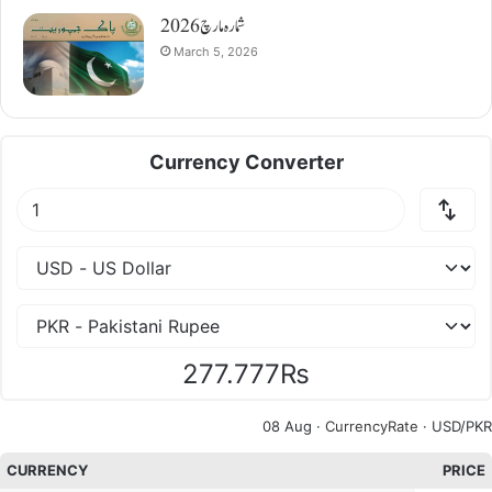
شمارہ مارچ 2026
March 5, 2026
Currency Converter
277.777₨
08 Aug ·
CurrencyRate
· USD/PKR
CURRENCY
PRICE