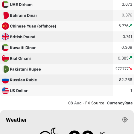
3.673
UAE Dirham
0.376
Bahraini Dinar
6.776
Chinese Yuan (offshore)
0.741
British Pound
0.309
Kuwaiti Dinar
0.385
Rial Omani
277.777
Pakistani Rupee
82.266
Russian Ruble
1
US Dollar
08 Aug ·
FX Source
:
CurrencyRate
Weather