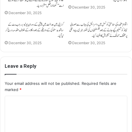
اسے ’’گھناؤنا فعل‘‘ قرار دیا۔
December 30, 2025
December 30, 2025
اقوامِ متحدہ کی سلامتی کونسل میں، اسرائیل کی جانب سے صومالی
کراچی میں عدالت میں پیشی کے دوران یوٹیوبر رجب بٹ کے
لینڈ کو تسلیم کیے جانے کے بعد فلسطینیوں کی ممکنہ جبری بے دخلی
ساتھ بدسلوکی کے واقعے کے بعد وکلاء کے خلاف مقدمہ درج کر
پر مختلف ممالک نے تشویش کا اظہار کیا۔
لیا گیا۔
December 30, 2025
December 30, 2025
Leave a Reply
Your email address will not be published.
Required fields are
marked
*
C
o
m
m