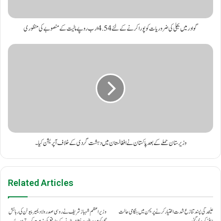
گوادر میں بجلی کی ضروریات کو پورا کرنے کے لئے 4.54 ارب روپے مالیت کے منصوبے کی منظوری
وزیرستان حملے کے بعد پاکستان نے افغانستان میں دہشت گردی کے خلاف آپریشن کیا۔
Related Articles
علیحدگی پسند تنازع شدت اختیار کرنے پر یمن میں ہنگامی حالت
وزیراعظم شہباز شریف نے روسی صدر ولادیمیر پیوٹن کی رہائش
نافذ کر دی گئی۔
گاہ کو مبینہ طور پر نشانہ بنانے کے واقعے کی مذمت کرتے ہوئے