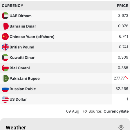
CURRENCY
PRICE
3.673
UAE Dirham
0.376
Bahraini Dinar
6.741
Chinese Yuan (offshore)
0.741
British Pound
0.309
Kuwaiti Dinar
0.385
Rial Omani
277.77
Pakistani Rupee
82.266
Russian Ruble
1
US Dollar
09 Aug ·
FX Source
:
CurrencyRate
Weather