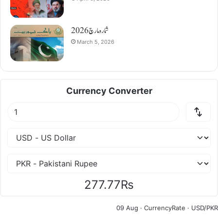
شمارہ مارچ 2026
March 5, 2026
Currency Converter
277.77₨
09 Aug ·
CurrencyRate
· USD/PKR