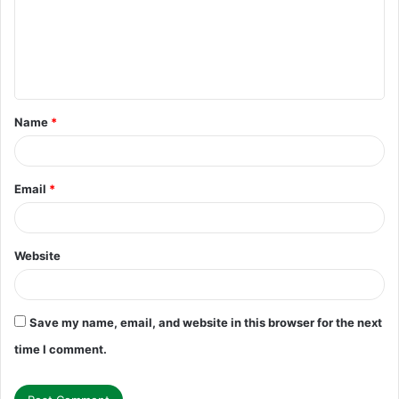
m
e
n
t
Name
*
*
Email
*
Website
Save my name, email, and website in this browser for the next
time I comment.