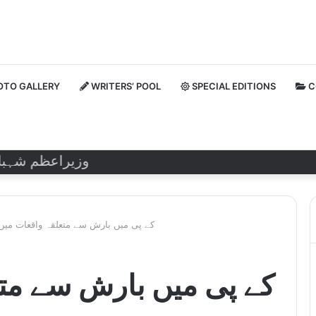
TO GALLERY
WRITERS’ POOL
SPECIAL EDITIONS
C
وزیراعظم شہباز شری
کے پی میں بارش سے متعلقہ واقعات میں 18 بچوں سمیت، 27 لوگوں کی ہلا
کے پی میں بارش سے متع