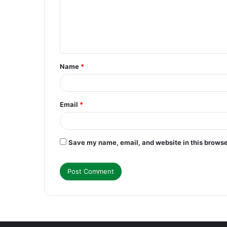
m
e
n
t
Name
*
*
Email
*
Save my name, email, and website in this browse