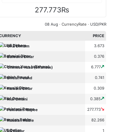
277.773₨
08 Aug ·
CurrencyRate
· USD/PKR
CURRENCY
PRICE
3.673
UAE Dirham
0.376
Bahraini Dinar
6.777
Chinese Yuan (offshore)
0.741
British Pound
0.309
Kuwaiti Dinar
0.385
Rial Omani
277.773
Pakistani Rupee
82.266
Russian Ruble
1
US Dollar