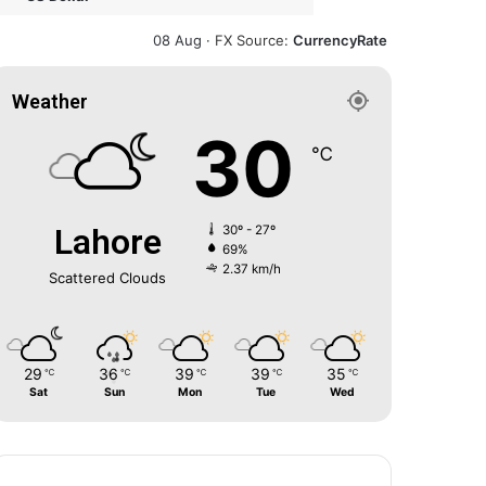
08 Aug ·
FX Source
:
CurrencyRate
Weather
30
℃
Lahore
30º - 27º
69%
2.37 km/h
Scattered Clouds
29
36
39
39
35
℃
℃
℃
℃
℃
Sat
Sun
Mon
Tue
Wed