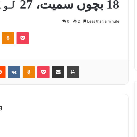
18 بچوں سمیت، 27 لوگوں کی ہلاکت
0
2
Less than a minute
ontakte
Odnoklassniki
Pocket
Reddit
VKontakte
Odnoklassniki
Pocket
Share via Email
Print
g