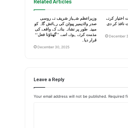
Related Articles
 اختیار کرنے
وزیراعظم شہباز شریف نے روسی
 نافذ کر دی
صدر ولادیمیر پیوٹن کی رہائش گاہ کو
مبینہ طور پر نشانہ بنانے کے واقعے کی
مذمت کرتے ہوئے اسے ’’گھناؤنا فعل‘‘
December 3
قرار دیا۔
December 30, 2025
Leave a Reply
Your email address will not be published.
Required f
C
o
m