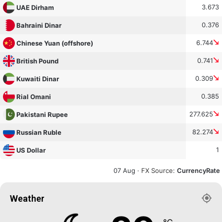
3.673
UAE Dirham
0.376
Bahraini Dinar
6.744
Chinese Yuan (offshore)
0.741
British Pound
0.309
Kuwaiti Dinar
0.385
Rial Omani
277.625
Pakistani Rupee
82.274
Russian Ruble
1
US Dollar
07 Aug ·
FX Source
:
CurrencyRate
Weather