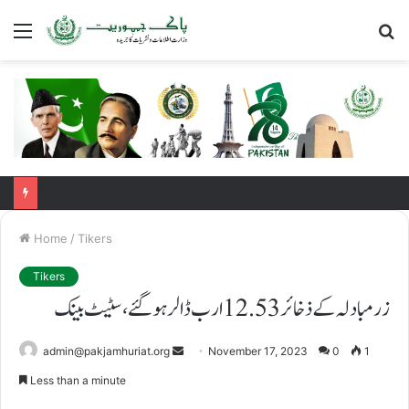
Menu
S
fo
Home
/
Tikers
Tikers
زرمبادلہ کے ذخائر 12.53ارب ڈالر ہوگئے، سٹیٹ بینک
admin@pakjamhuriat.org
S
November 17, 2023
0
1
e
Less than a minute
n