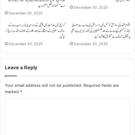
اسے ’’گھناؤنا فعل‘‘ قرار دیا۔
December 30, 2025
December 30, 2025
اقوامِ متحدہ کی سلامتی کونسل میں، اسرائیل کی جانب سے صومالی
کراچی میں عدالت میں پیشی کے دوران یوٹیوبر رجب بٹ کے
لینڈ کو تسلیم کیے جانے کے بعد فلسطینیوں کی ممکنہ جبری بے دخلی
ساتھ بدسلوکی کے واقعے کے بعد وکلاء کے خلاف مقدمہ درج کر
پر مختلف ممالک نے تشویش کا اظہار کیا۔
لیا گیا۔
December 30, 2025
December 30, 2025
Leave a Reply
Your email address will not be published.
Required fields are
marked
*
C
o
m
m