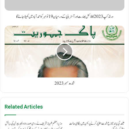
ورلڈ کپ 2023 کا فائنل بھارت اور آسٹریلیا کے درمیان 19نومبر کو احمد آباد میں کھیلا جائے گا
شمارہ دسمبر 2023
Related Articles
علیحدگی پسند تنازع شدت اختیار کرنے پر یمن میں ہنگامی حالت
وزیراعظم شہباز شریف نے روسی صدر ولادیمیر پیوٹن کی رہائش
نافذ کر دی گئی۔
گاہ کو مبینہ طور پر نشانہ بنانے کے واقعے کی مذمت کرتے ہوئے