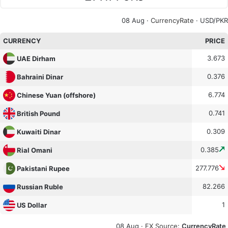
08 Aug ·
CurrencyRate
· USD/PKR
CURRENCY
PRICE
3.673
UAE Dirham
0.376
Bahraini Dinar
6.774
Chinese Yuan (offshore)
0.741
British Pound
0.309
Kuwaiti Dinar
0.385
Rial Omani
277.776
Pakistani Rupee
82.266
Russian Ruble
1
US Dollar
08 Aug ·
FX Source
:
CurrencyRate