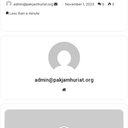
admin@pakjamhuriat.org
S
November 1, 2023
0
3
e
Less than a minute
n
d
a
n
e
m
a
i
l
admin@pakjamhuriat.org
W
e
b
s
i
t