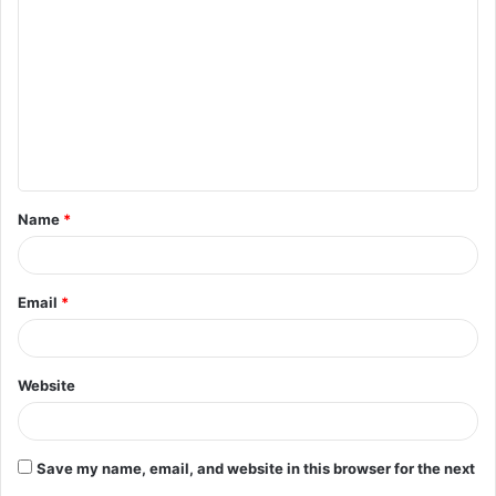
o
m
m
e
n
t
Name
*
*
Email
*
Website
Save my name, email, and website in this browser for the next